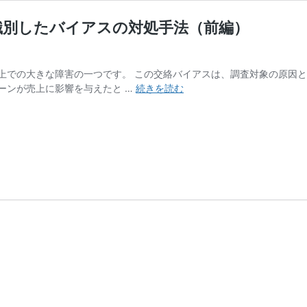
で識別したバイアスの対処手法（前編）
上での大きな障害の一つです。 この交絡バイアスは、調査対象の原因
第
ーンが売上に影響を与えたと …
続きを読む
386
話
｜
DAG（因
果
ダ
イ
ア
グ
ラ
ム）
で
識
別
し