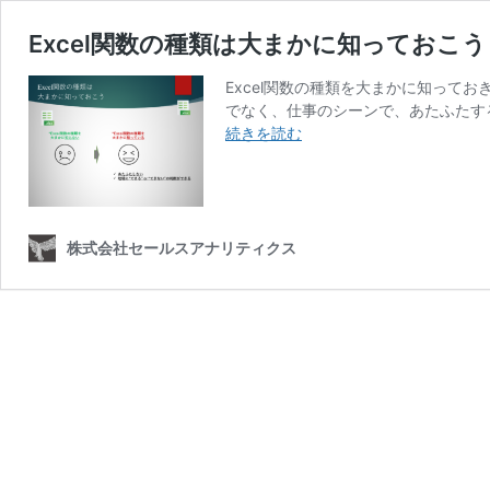
Excel関数の種類は大まかに知っておこう
Excel関数の種類を大まかに知って
でなく、仕事のシーンで、あたふたする
Excel
続きを読む
関
数
の
種
類
株式会社セールスアナリティクス
は
大
ま
か
に
知
っ
て
お
こ