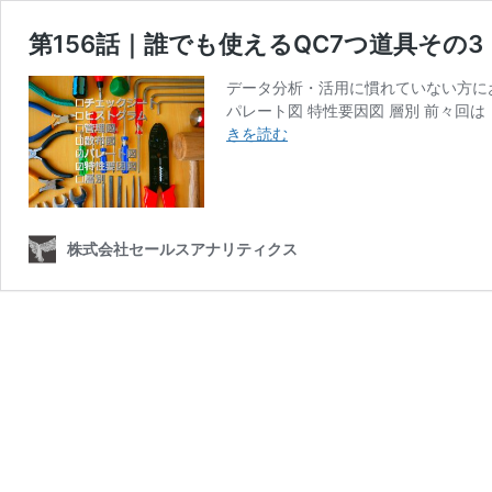
第156話｜誰でも使えるQC7つ道具その
データ分析・活用に慣れていない方にお
パレート図 特性要因図 層別 前々回
第
きを読む
156
話
｜
誰
で
株式会社セールスアナリティクス
も
使
え
る
QC7
つ
道
具
そ
の