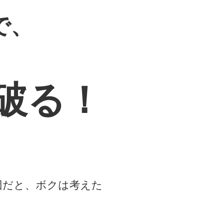
で、
破る！
因だと、ボクは考えた