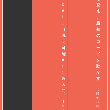
X
整
A
え
I
、
」
最
（
初
説
の
明
コ
可
ー
能
ド
A
を
I
動
）
か
超
す
入
【
門
開
催
【
日
開
時