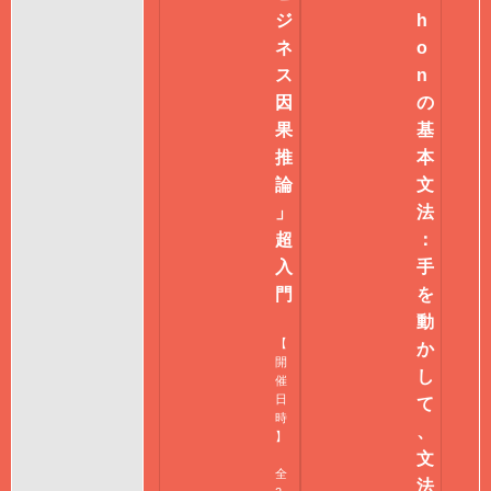
ジ
h
ネ
o
ス
n
因
の
果
基
推
本
論
文
」
法
超
：
入
手
門
を
動
【
か
開
し
催
日
て
時
、
】
文
全
法