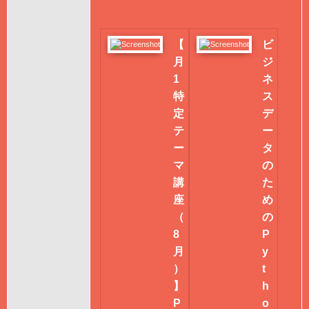
【
ビ
月
ジ
1
ネ
特
ス
定
デ
テ
ー
ー
タ
マ
の
講
た
座
め
（
の
8
P
月
y
）
t
】
h
P
o