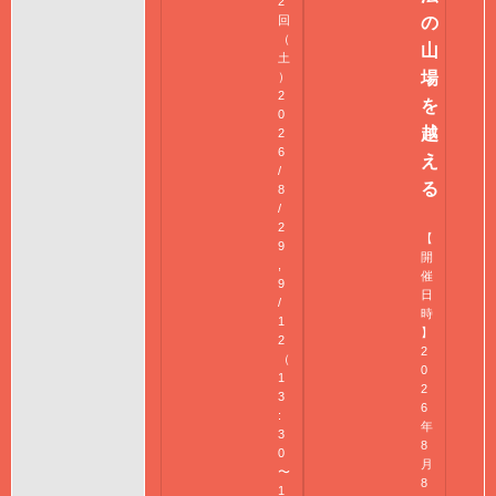
2
回
の
（
山
土
場
）
2
を
0
越
2
6
え
/
る
8
/
2
【
9
開
,
催
9
日
/
時
1
】
2
2
（
0
1
2
3
6
:
年
3
8
0
月
〜
8
1