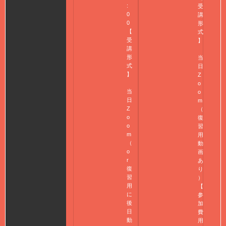
:
受
0
講
0
形
【
式
受
】
講
形
当
式
日
】
Z
o
当
o
日
m
Z
（
o
復
o
習
m
用
（
動
o
画
r
あ
復
り
習
）
用
【
に
参
後
加
日
費
動
用