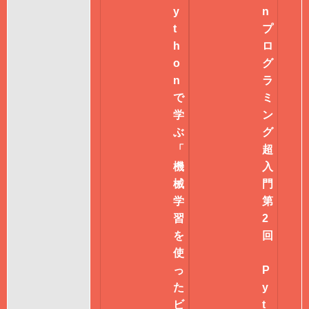
y
n
t
プ
h
ロ
o
グ
n
ラ
で
ミ
学
ン
ぶ
グ
「
超
機
入
械
門
学
第
習
2
を
回
使
っ
P
た
y
ビ
t