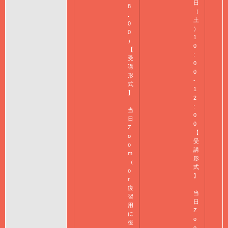
日
8
（
:
土
0
）
0
1
）
0
【
:
受
0
講
0
形
-
式
1
】
2
:
当
0
日
0
Z
【
o
受
o
講
m
形
（
式
o
】
r
復
当
習
日
用
Z
に
o
後
o