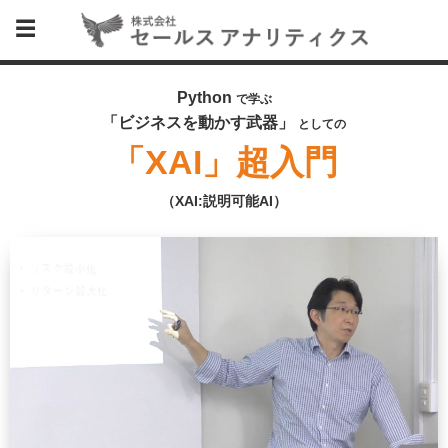
Python
で学ぶ
「ビジネスを動かす武器」
としての
「XAI」超入門
（XAI:説明可能AI）