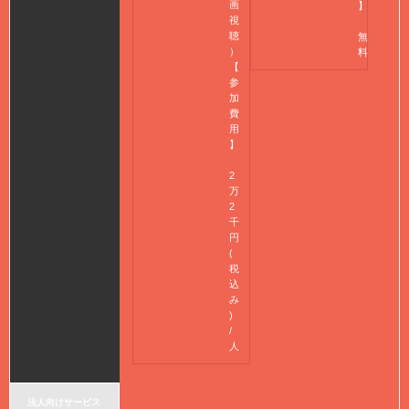
画
】
視
聴
無
）
料
【
参
加
費
用
】
2
万
2
千
円
(
税
込
み
)
/
人
法人向けサービス