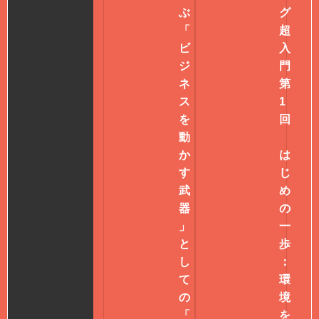
ぶ
グ
「
超
ビ
入
ジ
門
ネ
第
ス
1
を
回
動
か
は
す
じ
武
め
器
の
」
一
と
歩
し
：
て
環
の
境
「
を