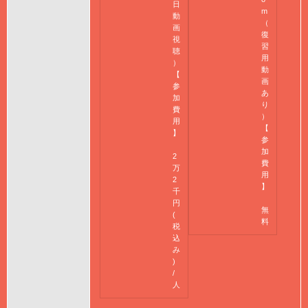
日
m
動
（
画
復
視
習
聴
用
）
動
【
画
参
あ
加
り
費
）
用
【
】
参
加
2
費
万
用
2
】
千
円
無
(
料
税
込
み
)
/
人