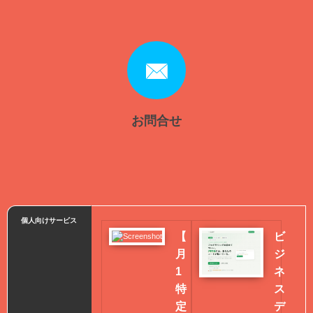
お問合せ
個人向けサービス
【
ビ
月
ジ
1
ネ
特
ス
定
デ