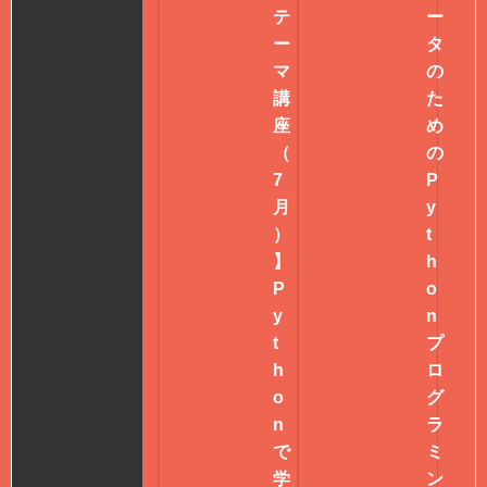
テ
ー
ー
タ
マ
の
講
た
座
め
（
の
7
P
月
y
）
t
】
h
P
o
y
n
t
プ
h
ロ
o
グ
n
ラ
で
ミ
学
ン