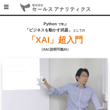
Python
で学ぶ
「ビジネスを動かす武器」
としての
「XAI」超入門
（XAI:説明可能AI）