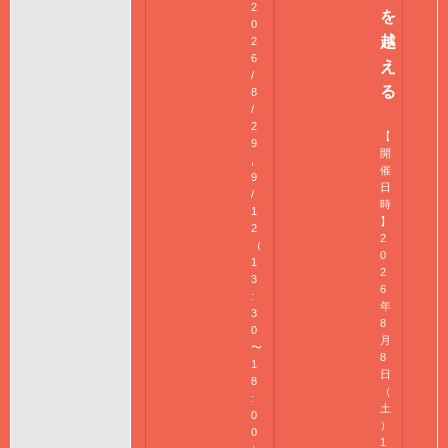
2
を
0
越
2
6
え
/
る
8
/
2
【
9
開
,
催
9
日
/
時
1
】
2
2
（
0
1
2
3
6
:
年
3
8
0
月
〜
8
1
日
8
（
:
土
0
）
0
1