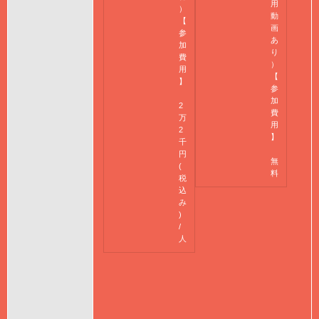
用
）
動
【
画
参
あ
加
り
費
）
用
【
】
参
加
2
費
万
用
2
】
千
円
無
(
料
税
込
み
)
/
人