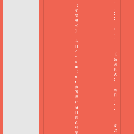
）
0
【
:
受
0
講
0
形
-
式
1
】
2
:
当
0
日
0
Z
【
o
受
o
講
m
形
（
式
o
】
r
復
当
習
日
用
Z
に
o
後
o
日
m
動
（
画
復
視
習
聴