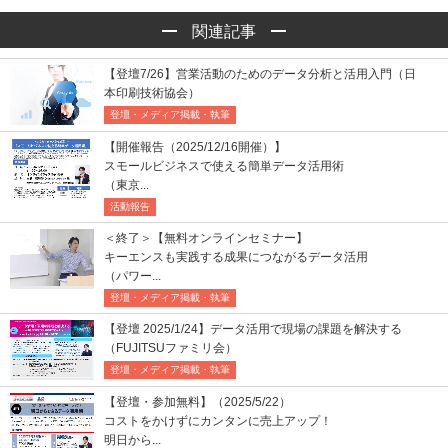
関連記事
【登壇7/26】営業活動のためのデータ分析と活用入門（日
本印刷技術協会）
登壇・メディア掲載・執筆
【開催報告（2025/12/16開催）】
スモールビジネスで使える簡単データ活用術
（東京...
活動報告
＜終了＞【無料オンラインセミナー】
キーエンスも実践する成果につながるデータ活用
（パワー...
登壇・メディア掲載・執筆
【登壇 2025/1/24】データ活用で現場の課題を解決する
（FUJITSUファミリ会）
登壇・メディア掲載・執筆
【登壇・参加無料】（2025/5/22）
コストをかけずにカンタンに売上アップ！
明日から...