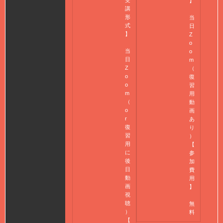
】
講
形
当
式
日
】
Z
o
当
o
日
m
Z
（
o
復
o
習
m
用
（
動
o
画
r
あ
復
り
習
）
用
【
に
参
後
加
日
費
動
用
画
】
視
聴
無
）
料
【