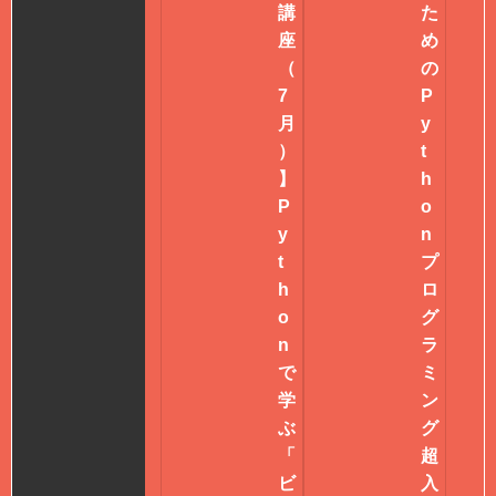
講
た
座
め
（
の
7
P
月
y
）
t
】
h
P
o
y
n
t
プ
h
ロ
o
グ
n
ラ
で
ミ
学
ン
ぶ
グ
「
超
ビ
入