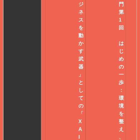
ジ
門
ネ
第
ス
1
を
回
動
か
は
す
じ
武
め
器
の
」
一
と
歩
し
：
て
環
の
境
「
を
X
整
A
え
I
、