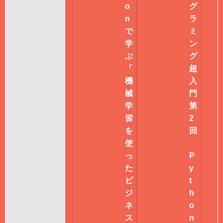
o
グ
n
ラ
で
ミ
学
ン
ぶ
グ
「
超
機
入
械
門
学
第
習
2
を
回
使
っ
P
た
y
ビ
t
ジ
h
ネ
o
ス
n