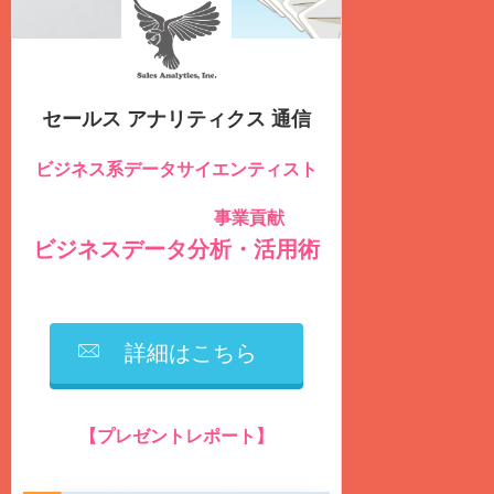
セールス アナリティクス 通信
ビジネス系データサイエンティスト
のための
事業貢献
社内データを積極的に活用し
する
ビジネスデータ分析・活用術
を毎週
火曜日
に
無料
配信しています
詳細はこちら
【プレゼントレポート】
営業生産性の向上に繋がるデータ分析とは？
（ファイル形式：PDF、ページ数：75ページ）