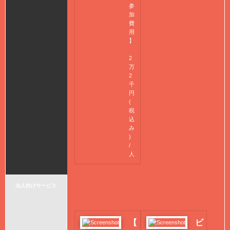
参
加
費
用
】
2
万
2
千
円
(
税
込
み
)
/
人
法人向けサービス
【
ビ