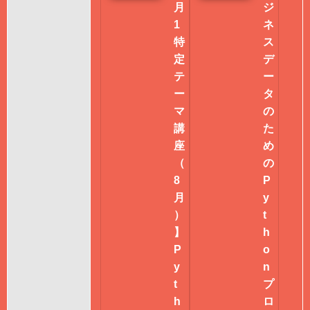
月
ジ
1
ネ
特
ス
定
デ
テ
ー
ー
タ
マ
の
講
た
座
め
（
の
8
P
月
y
）
t
】
h
P
o
y
n
t
プ
h
ロ