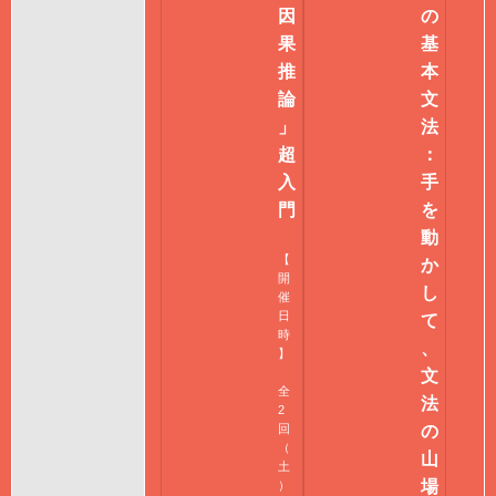
因
の
果
基
推
本
論
文
」
法
超
：
入
手
門
を
動
【
か
開
し
催
日
て
時
、
】
文
全
法
2
回
の
（
山
土
場
）