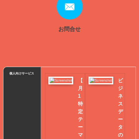
お問合せ
個人向けサービス
【
ビ
月
ジ
1
ネ
特
ス
定
デ
テ
ー
ー
タ
マ
の