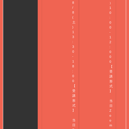
8
）
/
1
8
0
(
:
土
0
)
0
1
-
3
1
:
2
3
:
0
0
-
0
1
0
8
【
:
受
0
講
0
形
【
式
受
】
講
形
当
式
日
】
Z
o
当
o
日
m