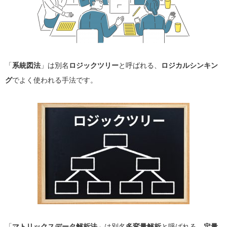
「
系統図法
」は別名
ロジックツリー
と呼ばれる、
ロジカルシンキン
グ
でよく使われる手法です。
「
マトリックスデータ解析法
」は別名
多変量解析
と呼ばれる、
定量