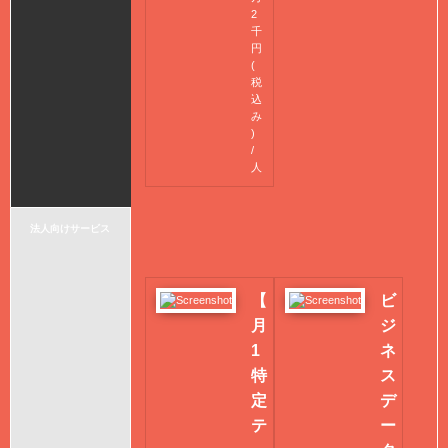
2
千
円
(
税
込
み
)
/
人
法人向けサービス
【
ビ
月
ジ
1
ネ
特
ス
定
デ
テ
ー