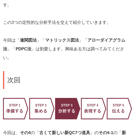
す。
この3つの定性的な分析手法を交えて紹介していきます。
今回は「
連関図法
」「
マトリックス図法
」「
アローダイアグラム
法
」「
PDPC法
」は割愛します。興味ある方は調べてみてくださ
い。
次回
今回は、
その4
の「
古くて新しい新QC7つ道具
」の
その4-1
の「
新