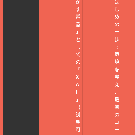
か
は
す
じ
武
め
器
の
」
一
と
歩
し
：
て
環
の
境
「
を
X
整
A
え
I
、
」
最
（
初
説
の
明
コ
可
ー