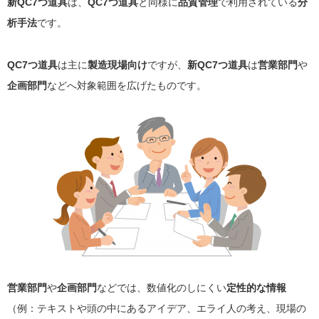
新QC7つ道具
は、
QC7つ道具
と同様に
品質管理
で利用されている
分
析手法
です。
QC7つ道具
は主に
製造現場向け
ですが、
新QC7つ道具
は
営業部門
や
企画部門
などへ対象範囲を広げたものです。
営業部門
や
企画部門
などでは、数値化のしにくい
定性的な情報
（例：テキストや頭の中にあるアイデア、エライ人の考え、現場の