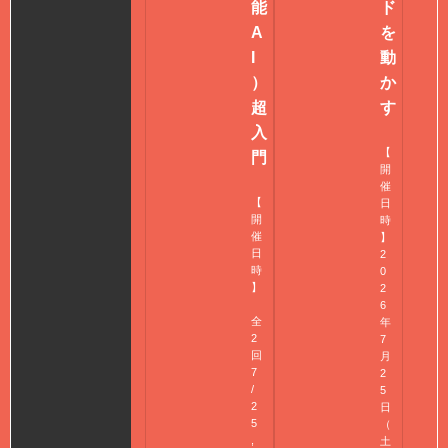
能
ド
A
を
I
動
）
か
超
す
入
【
門
開
催
【
日
開
時
催
】
日
2
時
0
】
2
6
全
年
2
7
回
月
7
2
/
5
2
日
5
（
,
土