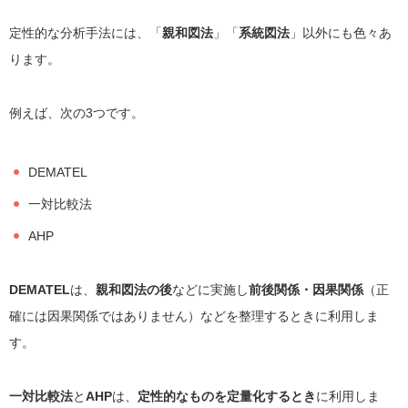
定性的な分析手法には、「
親和図法
」「
系統図法
」以外にも色々あ
ります。
例えば、次の3つです。
DEMATEL
一対比較法
AHP
DEMATEL
は、
親和図法の後
などに実施し
前後関係・因果関係
（正
確には因果関係ではありません）などを整理するときに利用しま
す。
一対比較法
と
AHP
は、
定性的なものを定量化するとき
に利用しま