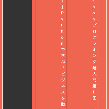
）
t
】
h
P
o
y
n
t
プ
h
ロ
o
グ
n
ラ
で
ミ
学
ン
ぶ
グ
「
超
ビ
入
ジ
門
ネ
第
ス
1
を
回
動