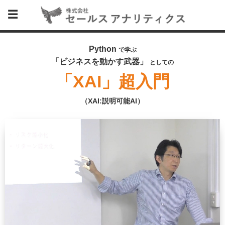
Python
で学ぶ
「ビジネスを動かす武器」
としての
「XAI」超入門
（XAI:説明可能AI）