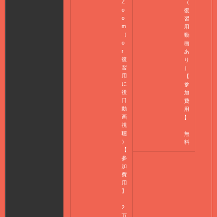
Z
（
o
復
o
習
m
用
（
動
o
画
r
あ
復
り
習
）
用
【
に
参
後
加
日
費
動
用
画
】
視
聴
無
）
料
【
参
加
費
用
】
2
万