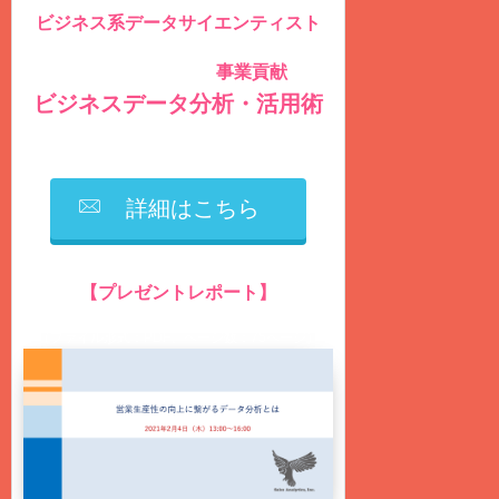
ビジネス系データサイエンティスト
のための
事業貢献
社内データを積極的に活用し
する
ビジネスデータ分析・活用術
を毎週
火曜日
に
無料
配信しています
詳細はこちら
【プレゼントレポート】
営業生産性の向上に繋がるデータ分析とは？
（ファイル形式：PDF、ページ数：75ページ）