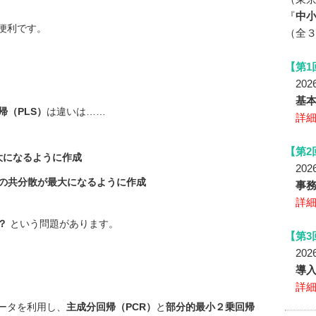
『
中小
便利です。
（全
【第1
2026
基
帰（PLS）
は違いは……
詳
【第2
大になるように作成
2026
分の共分散が最大になるように作成
事務
詳
？
という問題があります。
【第3
2026
導
詳
ータを利用し、
主成分回帰（PCR）
と
部分的最小２乗回帰