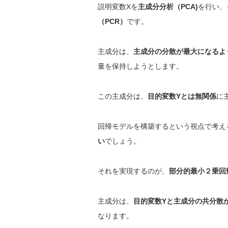
説明変数Xを
主成分分析（PCA)
を行い、
（PCR）
です。
主成分は、
主成分の分散が最大になるよ
量を保持しようとします。
この主成分は、
目的変数Yとは無関係
に
回帰モデルを構築するという視点で考え
い
でしょう。
それを実現するのが、
部分的最小２乗回
主成分は、
目的変数Yと主成分の共分散
なります。