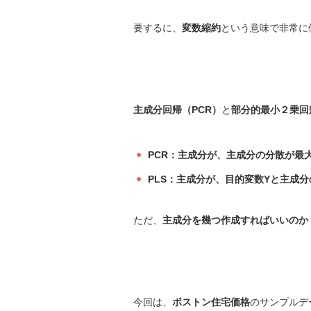
要するに、
変数縮約
という意味で非常に
主成分回帰（PCR）
と
部分的最小２乗回
PCR：主成分が、主成分の分散が最
PLS：主成分が、目的変数Yと主成
ただ、
主成分を幾つ作成すればいいのか
今回は、
ボストン住宅価格
のサンプルデ