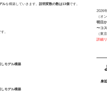
デル
を構築していきます。
説明変数の数は13個
です。
2026
（オ
明日
〜コ
です。
（東
詳細
索しモデル構築
身
索しモデル構築