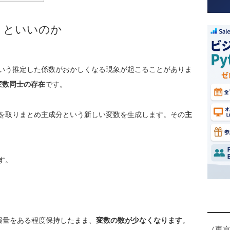
うといいのか
いう推定した係数がおかしくなる現象が起こることがありま
変数同士の存在
です。
を取りまとめ主成分という新しい変数を生成します。その
主
す。
報量をある程度保持したまま、
変数の数が少なくなります
。
（東