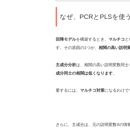
なぜ、PCRとPLSを使
回帰モデル
を構築するとき、
マルチコ
と
す。その原因の1つが、
相関の高い説明
主成分分析
は、相関の高い説明変数同士
成分同士の相関は低くなります
。
要するには、
マルチコ対策
になるわけで
さらに、主成分は、元の説明変数Xの情