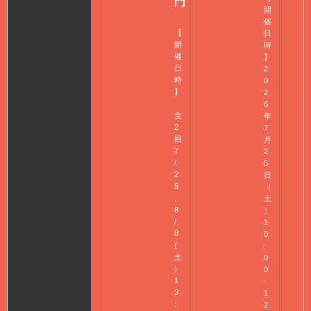
門
開
催
【
日
開
時
催
】
日
2
時
0
】
2
6
全
年
2
7
回
月
7
2
/
5
2
日
5
（
,
土
8
）
/
1
8
0
(
:
土
0
)
0
1
-
3
1
:
2