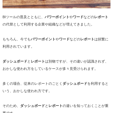
BIツールの普及とともに、
パワーポイント
や
ワード
などの
レポート
の代替として利用する企業や組織などが増えてきました。
もちろん、今でも
パワーポイント
や
ワード
などの
レポート
は頻繁に
利用されています。
ダッシュボード
と
レポート
は別物ですが、その違いが認識されず、
おかしな使われ方をしているケースが多々見受けられます。
多くの場合、従来のレポートのごとく
ダッシュボード
を利用すると
いう、おかしな使われ方です。
そのため、
ダッシュボード
と
レポート
の違いを知っておくことが重
要です。