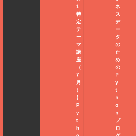
1
ネ
特
ス
定
デ
テ
ー
ー
タ
マ
の
講
た
座
め
（
の
7
P
月
y
）
t
】
h
P
o
y
n
t
プ
h
ロ
o
グ