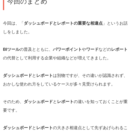
今回のまとめ
今回は、「
ダッシュボードとレポートの重要な相違点
」というお話
しをしました。
BIツール
の普及とともに、
パワーポイント
や
ワード
などの
レポート
の代替として利用する企業や組織などが増えてきました。
ダッシュボード
と
レポート
は別物ですが、その違いが認識されず、
おかしな使われ方をしているケースが多々見受けられます。
そのため、
ダッシュボード
と
レポート
の違いを知っておくことが重
要です。
ダッシュボード
と
レポート
の大きさ相違点として先ずあげられるこ