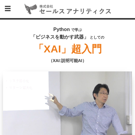
Python
で学ぶ
「ビジネスを動かす武器」
としての
「XAI」超入門
（XAI:説明可能AI）