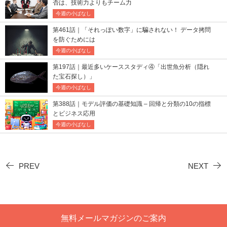
否は、技術力よりもチーム力
今週の小ばなし
第461話｜「それっぽい数字」に騙されない！ データ拷問
を防ぐためには
今週の小ばなし
第197話｜最近多いケーススタディ④「出世魚分析（隠れ
た宝石探し）」
今週の小ばなし
第388話｜モデル評価の基礎知識 – 回帰と分類の10の指標
とビジネス応用
今週の小ばなし
PREV
NEXT
無料メールマガジンのご案内