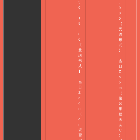
3
:
0
0
-
0
1
0
8
【
:
受
0
講
0
形
【
式
受
】
講
形
当
式
日
】
Z
o
当
o
日
m
Z
（
o
復
o
習
m
用
（
動
o
画
r
あ
復
り
習
）