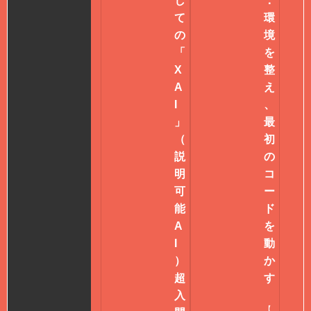
し
：
て
環
の
境
「
を
X
整
A
え
I
、
」
最
（
初
説
の
明
コ
可
ー
能
ド
A
を
I
動
）
か
超
す
入
【