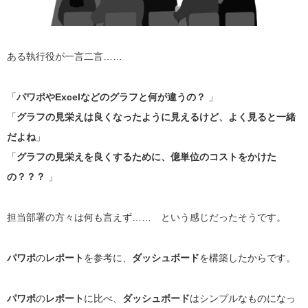
ある執行役が一言二言……
「
パワポやExcelなどのグラフと何が違うの？
」
「
グラフの見栄えは良くなったように見えるけど、よく見ると一緒
だよね
」
「
グラフの見栄えを良くするために、億単位のコストをかけた
の？？？
」
担当部署の方々は何も言えず…… という感じだったそうです。
パワポ
の
レポート
を参考に、
ダッシュボード
を構築したからです。
パワポ
の
レポート
に比べ、
ダッシュボード
はシンプルなものになっ