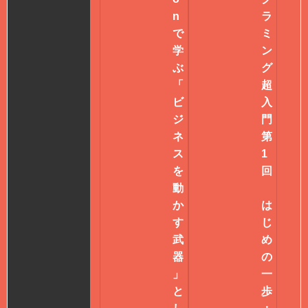
n
ラ
で
ミ
学
ン
ぶ
グ
「
超
ビ
入
ジ
門
ネ
第
ス
1
を
回
動
か
は
す
じ
武
め
器
の
」
一
と
歩