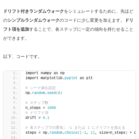
ドリフト付きランダムウォーク
をシミュレートするために、先ほど
の
シンプルランダムウォーク
のコードに少し変更を加えます。
ドリ
フト項を追加
することで、各ステップに一定の傾向を持たせること
ができます。
以下、コードです。
import numpy as np
import matplotlib.
pyplot
 as plt
# シード値を設定
np.
random
.
seed
(
0
)
# ステップ数
n_steps = 
1000
# ドリフト項
drift = 
0.1
# 各ステップでの変化: -1 または 1 にドリフトを加える
steps = np.
random
.
choice
([
-1
, 
1
]
, size=n_steps
)
 + dr