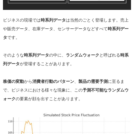
ビジネスの現場では
時系列データ
は当然のごとく登場します。売上
や販売データ、在庫データ、センサーデータなどすべて
時系列デー
タ
です。
そのような
時系列データ
の中に、
ランダムウォーク
と呼ばれる
時系
列データ
が登場することがあります。
株価の変動
から
消費者行動のパターン
、
製品の需要予測
に至るま
で、ビジネスにおける様々な現象に、この
予測不可能なランダムウ
ォーク
の要素が顔を出すことがあります。