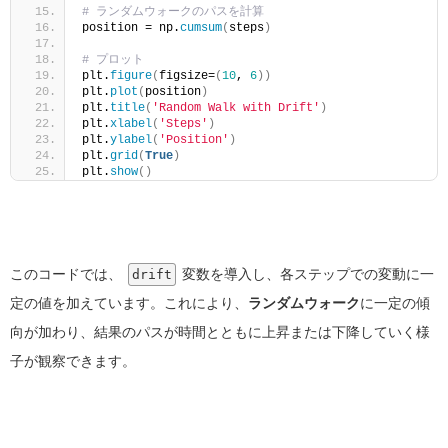
# ランダムウォークのパスを計算
position = np.
cumsum
(
steps
)
# プロット
plt.
figure
(
figsize=
(
10
, 
6
))
plt.
plot
(
position
)
plt.
title
(
'Random Walk with Drift'
)
plt.
xlabel
(
'Steps'
)
plt.
ylabel
(
'Position'
)
plt.
grid
(
True
)
plt.
show
()
このコードでは、
変数を導入し、各ステップでの変動に一
drift
定の値を加えています。これにより、
ランダムウォーク
に一定の傾
向が加わり、結果のパスが時間とともに上昇または下降していく様
子が観察できます。