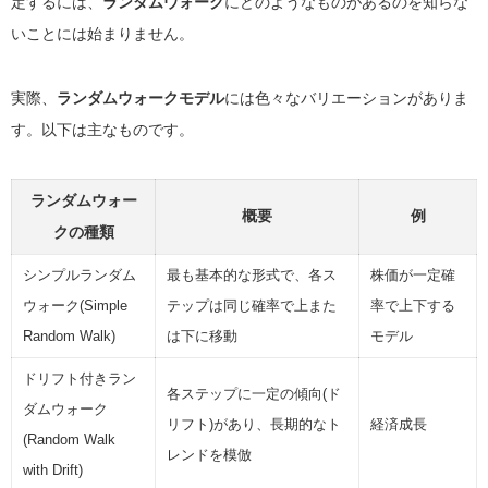
定するには、
ランダムウォーク
にどのようなものがあるのを知らな
いことには始まりません。
実際、
ランダムウォークモデル
には色々なバリエーションがありま
す。以下は主なものです。
ランダムウォー
概要
例
クの種類
シンプルランダム
最も基本的な形式で、各ス
株価が一定確
ウォーク(Simple
テップは同じ確率で上また
率で上下する
Random Walk)
は下に移動
モデル
ドリフト付きラン
各ステップに一定の傾向(ド
ダムウォーク
リフト)があり、長期的なト
経済成長
(Random Walk
レンドを模倣
with Drift)