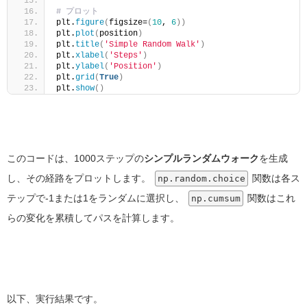
# プロット
plt.
figure
(
figsize=
(
10
, 
6
))
plt.
plot
(
position
)
plt.
title
(
'Simple Random Walk'
)
plt.
xlabel
(
'Steps'
)
plt.
ylabel
(
'Position'
)
plt.
grid
(
True
)
plt.
show
()
このコードは、1000ステップの
シンプルランダムウォーク
を生成
し、その経路をプロットします。
関数は各ス
np.random.choice
テップで-1または1をランダムに選択し、
関数はこれ
np.cumsum
らの変化を累積してパスを計算します。
以下、実行結果です。