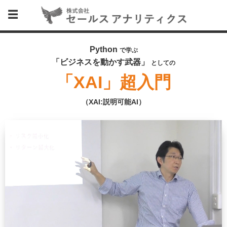
Python
で学ぶ
「ビジネスを動かす武器」
としての
「XAI」超入門
（XAI:説明可能AI）