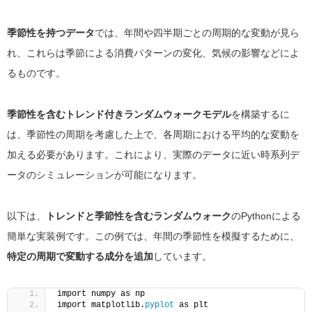
季節性を持つデータ
では、年間や四半期ごとの周期的な変動が見ら
れ、これらは季節による消費パターンの変化、気候の影響などによ
るものです。
季節性を含むトレンド付きランダムウォークモデル
を構築するに
は、季節性の周期を考慮した上で、各周期における平均的な変動を
加える必要があります。これにより、実際のデータに近い時系列デ
ータのシミュレーションが可能になります。
以下は、
トレンドと季節性を含むランダムウォーク
のPythonによる
簡単な実装例です。この例では、年間の季節性を模擬するために、
特定の周期で変動する成分を追加
しています。
import numpy as np
import matplotlib.
pyplot
 as plt