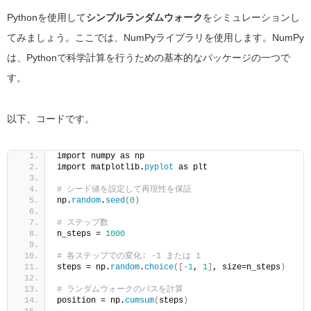
Pythonを使用して
シンプルランダムウォーク
をシミュレーションし
てみましょう。ここでは、NumPyライブラリを使用します。NumPy
は、Pythonで科学計算を行うための基本的なパッケージの一つで
す。
以下、コードです。
import numpy as np
import matplotlib.
pyplot
 as plt
# シード値を設定して再現性を保証
np.
random
.
seed
(
0
)
# ステップ数
n_steps = 
1000
# 各ステップでの変化: -1 または 1
steps = np.
random
.
choice
([
-1
, 
1
]
, size=n_steps
)
# ランダムウォークのパスを計算
position = np.
cumsum
(
steps
)