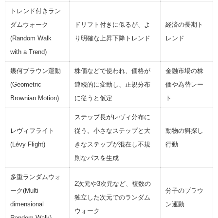
トレンド付きラン
ダムウォーク
ドリフト付きに似るが、よ
経済の長期ト
(Random Walk
り明確な上昇下降トレンド
レンド
with a Trend)
幾何ブラウン運動
株価などで使われ、価格が
金融市場の株
(Geometric
連続的に変動し、正規分布
価や為替レー
Brownian Motion)
に従うと仮定
ト
ステップ長がレヴィ分布に
レヴィフライト
従う。小さなステップと大
動物の餌探し
(Lévy Flight)
きなステップが混在し不規
行動
則なパスを生成
多重ランダムウォ
2次元や3次元など、複数の
ーク(Multi-
分子のブラウ
独立した次元でのランダム
dimensional
ン運動
ウォーク
Random Walk)