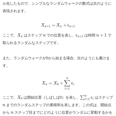
ル化したもので、シンプルなランダムウォークの数式は次のように
表現されます。
\displaystyle X_{n+1} = X
=
+
X
X
ϵ
+
1
+
1
n
n
n
X_n
n
\epsilon_{n+1}
n+1
+
1
ここで、
はステップ
での位置を表し、
は時間
で
X
n
ϵ
n
+
1
n
n
取られるランダムなステップです。
また、ランダムウォークが0から始まる場合、次のようにも書けま
す。
n
\displaystyle X_n = X_0 + 
∑
=
+
X
X
ϵ
0
n
i
=
1
i
X_0
\sum_{i=1}^{n} \epsilon_i
n
∑
ここで、
は開始位置（しばしば0）を表し、
はステップ
X
ϵ
0
=
1
i
i
n
までのランダムステップの累積和を表します。この式は、開始点
n
n
から
ステップ目までにどのように位置がランダムに変動するかを
n