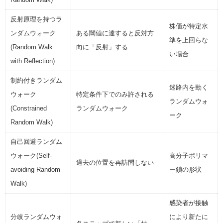
反射原理を持つラ
株価が特定水
ンダムウォーク
ある閾値に達すると反対方
準を上回らな
(Random Walk
向に「反射」する
い場合
with Reflection)
制約付きランダム
迷路内を動く
ウォーク
特定条件下でのみ許される
ランダムウォ
(Constrained
ランダムウォーク
ーク
Random Walk)
自己回避ランダム
ウォーク(Self-
高分子ポリマ
過去の位置を再訪問しない
avoiding Random
ー鎖の形状
Walk)
感染者が接触
分岐ランダムウォ
により新たに