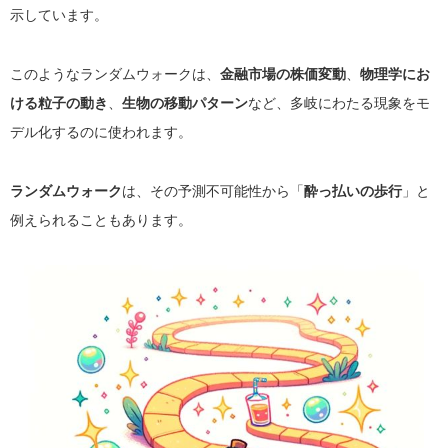
示しています。
このような
ランダムウォーク
は、
金融市場の株価変動
、
物理学にお
ける粒子の動き
、
生物の移動パターン
など、多岐にわたる現象をモ
デル化するのに使われます。
ランダムウォーク
は、その予測不可能性から「
酔っ払いの歩行
」と
例えられることもあります。