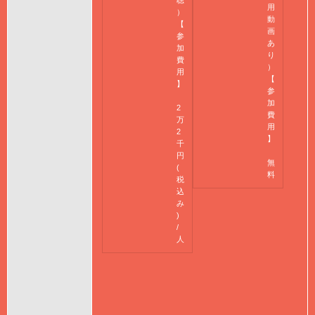
用
）
動
【
画
参
あ
加
り
費
）
用
【
】
参
加
2
費
万
用
2
】
千
円
無
(
料
税
込
み
)
/
人