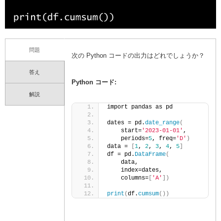
問題
次の Python コードの出力はどれでしょうか？
答え
Python コード:
解説
import pandas as pd
dates = pd.
date_range
(
    start=
'2023-01-01'
, 
    periods=
5
, freq=
'D'
)
data = 
[
1
, 
2
, 
3
, 
4
, 
5
]
df = pd.
DataFrame
(
    data, 
    index=dates, 
    columns=
[
'A'
])
print
(
df.
cumsum
())