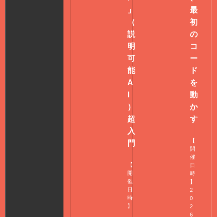
」
最
（
初
説
の
明
コ
可
ー
能
ド
A
を
I
動
）
か
超
す
入
【
門
開
催
【
日
開
時
催
】
日
2
時
0
】
2
6