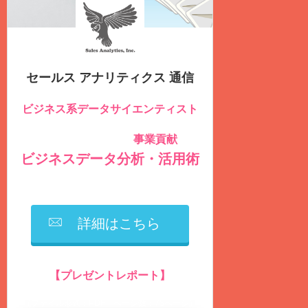
セールス アナリティクス 通信
ビジネス系データサイエンティスト
のための
事業貢献
社内データを積極的に活用し
する
ビジネスデータ分析・活用術
を毎週
火曜日
に
無料
配信しています
詳細はこちら
【プレゼントレポート】
営業生産性の向上に繋がるデータ分析とは？
（ファイル形式：PDF、ページ数：75ページ）