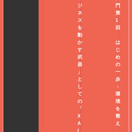
ジ
門
ネ
第
ス
1
を
回
動
か
は
す
じ
武
め
器
の
」
一
と
歩
し
：
て
環
の
境
「
を
X
整
A
え
I
、