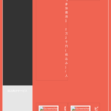
参
加
費
用
】
2
万
2
千
円
(
税
込
み
)
/
人
法人向けサービス
【
ビ