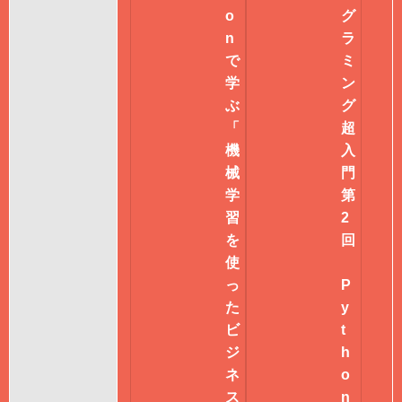
o
グ
n
ラ
で
ミ
学
ン
ぶ
グ
「
超
機
入
械
門
学
第
習
2
を
回
使
っ
P
た
y
ビ
t
ジ
h
ネ
o
ス
n