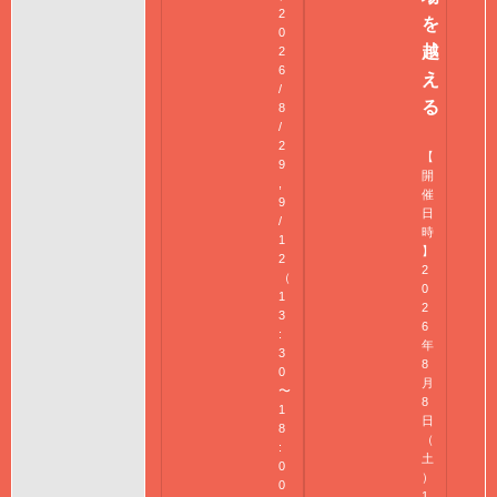
2
を
0
越
2
6
え
/
る
8
/
2
【
9
開
,
催
9
日
/
時
1
】
2
2
（
0
1
2
3
6
:
年
3
8
0
月
〜
8
1
日
8
（
:
土
0
）
0
1