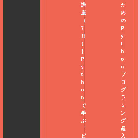
講
た
座
め
（
の
7
P
月
y
）
t
】
h
P
o
y
n
t
プ
h
ロ
o
グ
n
ラ
で
ミ
学
ン
ぶ
グ
「
超
ビ
入