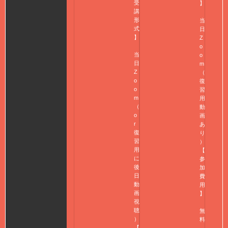
受
】
講
形
当
式
日
】
Z
o
当
o
日
m
Z
（
o
復
o
習
m
用
（
動
o
画
r
あ
復
り
習
）
用
【
に
参
後
加
日
費
動
用
画
】
視
聴
無
）
料
【