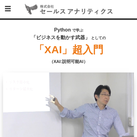
Python
で学ぶ
「ビジネスを動かす武器」
としての
「XAI」超入門
（XAI:説明可能AI）