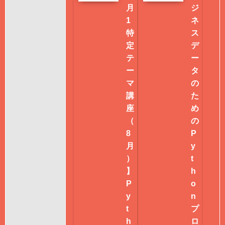
月
ジ
1
ネ
特
ス
定
デ
テ
ー
ー
タ
マ
の
講
た
座
め
（
の
8
P
月
y
）
t
】
h
P
o
y
n
t
プ
h
ロ