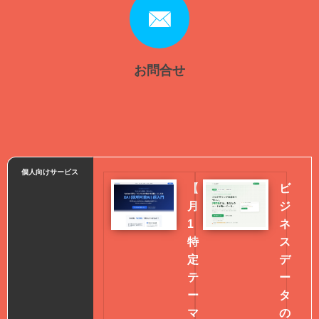
お問合せ
個人向けサービス
【
ビ
月
ジ
1
ネ
特
ス
定
デ
テ
ー
ー
タ
マ
の