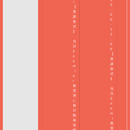
）
0
【
:
受
0
講
0
形
-
式
1
】
2
:
当
0
日
0
Z
【
o
受
o
講
m
形
（
式
o
】
r
復
当
習
日
用
Z
に
o
後
o
日
m
動
（
画
復
視
習
聴