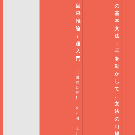
因
の
果
基
推
本
論
文
」
法
超
：
入
手
門
を
動
【
か
開
し
催
日
て
時
、
】
文
全
法
2
回
の
（
山
土
場
）