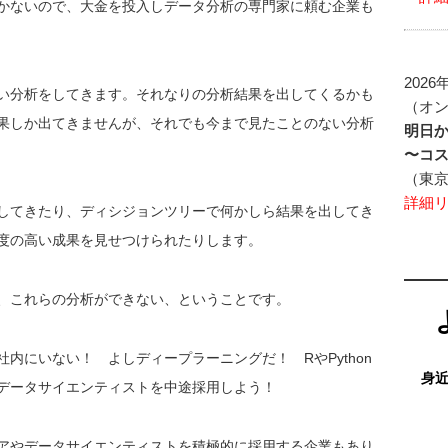
かないので、大金を投入しデータ分析の専門家に頼む企業も
2026
い分析をしてきます。それなりの分析結果を出してくるかも
（オ
果しか出てきませんが、それでも今まで見たことのない分析
明日
〜コ
（東
詳細
してきたり、ディシジョンツリーで何かしら結果を出してき
度の高い成果を見せつけられたりします。
、これらの分析ができない、ということです。
内にいない！ よしディープラーニングだ！ RやPython
身
データサイエンティストを中途採用しよう！
アやデータサイエンティストを積極的に採用する企業もあり