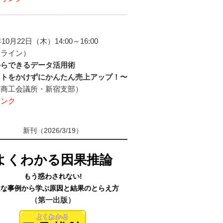
年10月22日（木）14:00～16:00
ンライン）
からできるデータ活用術
ストをかけずにかんたん売上アップ！〜
京商工会議所・新宿支部）
リンク
新刊（2026/3/19）
よくわかる因果推論
もう惑わされない!
近な事例から学ぶ原因と結果のとらえ方
（第一出版）