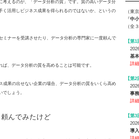
次に考えるのが、「データ分析の質」です。質の高いデータ分
上手く活用しビジネス成果を得られるのではないか、というの
（東
『
中小
（全
セミナーを受講させたり、データ分析の専門家に一度頼んで
【第1
2026
基
詳
あれば、データ分析の質を高めることは可能です。
【第2
ス成果の出せない企業の場合、データ分析の質をいくら高め
2026
いでしょう。
事務
詳
、頼んでみたけど
【第3
2026
導
詳