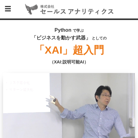
Python
で学ぶ
「ビジネスを動かす武器」
としての
「XAI」超入門
（XAI:説明可能AI）