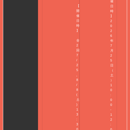
催
【
日
開
時
催
】
日
2
時
0
】
2
6
全
年
2
7
回
月
7
2
/
5
2
日
5
（
,
土
8
）
/
1
8
0
(
:
土
0
)
0
1
-
3
1
:
2
3
:
0
0