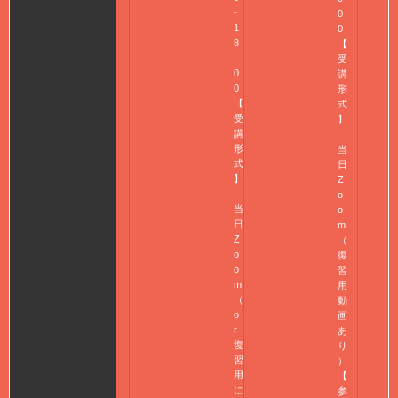
-
0
1
0
8
【
:
受
0
講
0
形
【
式
受
】
講
形
当
式
日
】
Z
o
当
o
日
m
Z
（
o
復
o
習
m
用
（
動
o
画
r
あ
復
り
習
）
用
【
に
参