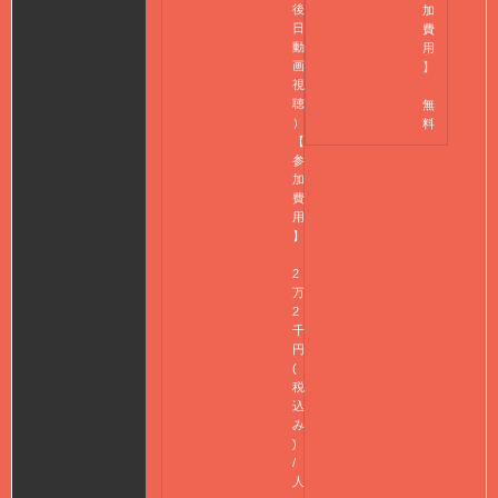
後
加
日
費
動
用
画
】
視
聴
無
）
料
【
参
加
費
用
】
2
万
2
千
円
(
税
込
み
)
/
人