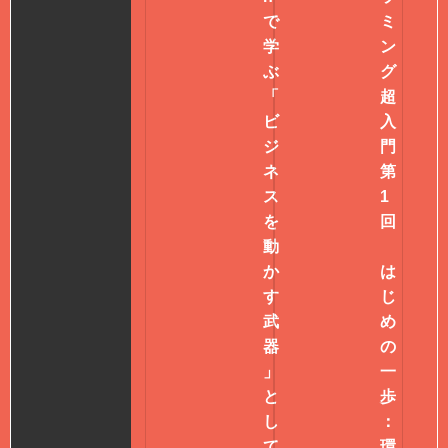
で
ミ
学
ン
ぶ
グ
「
超
ビ
入
ジ
門
ネ
第
ス
1
を
回
動
か
は
す
じ
武
め
器
の
」
一
と
歩
し
：
て
環