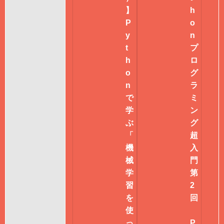
】
h
P
o
y
n
t
プ
h
ロ
o
グ
n
ラ
で
ミ
学
ン
ぶ
グ
「
超
機
入
械
門
学
第
習
2
を
回
使
っ
P