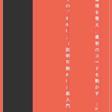
の
境
「
を
X
整
A
え
I
、
」
最
（
初
説
の
明
コ
可
ー
能
ド
A
を
I
動
）
か
超
す
入
【
門
開