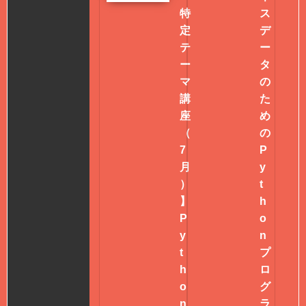
特
ス
定
デ
テ
ー
ー
タ
マ
の
講
た
座
め
（
の
7
P
月
y
）
t
】
h
P
o
y
n
t
プ
h
ロ
o
グ
n
ラ