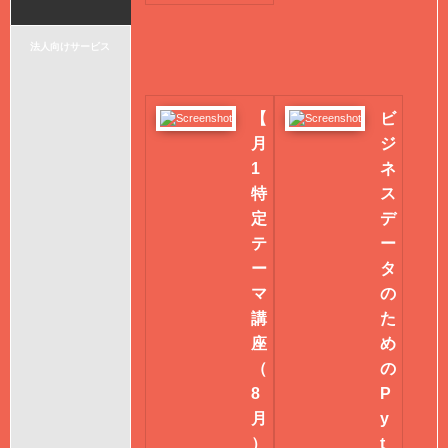
法人向けサービス
【
ビ
月
ジ
1
ネ
特
ス
定
デ
テ
ー
ー
タ
マ
の
講
た
座
め
（
の
8
P
月
y
）
t