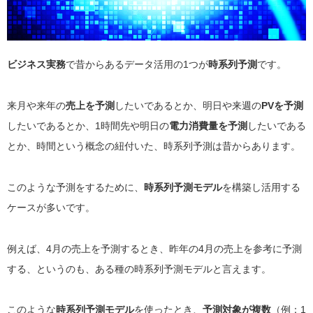
ビジネス実務
で昔からあるデータ活用の1つが
時系列予測
です。
来月や来年の
売上を予測
したいであるとか、明日や来週の
PVを予測
したいであるとか、1時間先や明日の
電力消費量を予測
したいである
とか、時間という概念の紐付いた、時系列予測は昔からあります。
このような予測をするために、
時系列予測モデル
を構築し活用する
ケースが多いです。
例えば、4月の売上を予測するとき、昨年の4月の売上を参考に予測
する、というのも、ある種の時系列予測モデルと言えます。
このような
時系列予測モデル
を使ったとき、
予測対象が複数
（例：1