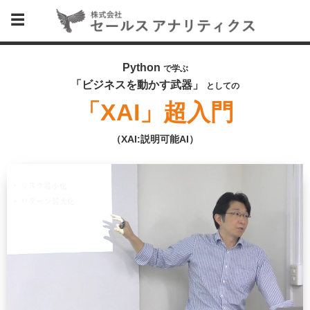
Python
で学ぶ
「ビジネスを動かす武器」
としての
「XAI」超入門
（XAI:説明可能AI）