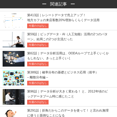
関連記事
第413話｜レシートデータで売上アップ！
地方カフェの来店客数20%増加らくらくデータ活用
今週の小ばなし
第59話｜ビッグデータ・AI（人工知能）活用の2つのパタ
ーン。結局この2つが主流だった
今週の小ばなし
第62話｜データ分析活用は、OODAループで上手くいくか
もしれない。きっと上手くいく
今週の小ばなし
第389話｜確率分布の基礎とビジネス応用（前半）
– 離散分布編 –
今週の小ばなし
第96話｜データ分析が大きく変わる！ と、2012年頃のビ
ッグデータブーム時に感じたこと
今週の小ばなし
第291話｜折角だからこのデータを使って！ と言われ無理
に使うと面倒なことになる