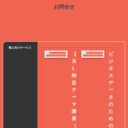
お問合せ
個人向けサービス
【
ビ
月
ジ
1
ネ
特
ス
定
デ
テ
ー
ー
タ
マ
の
講
た
座
め
（
の