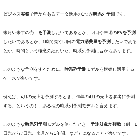
ビジネス実務
で昔からあるデータ活用の1つが
時系列予測
です。
来月や来年の
売上を予測
したいであるとか、明日や来週の
PVを予測
したいであるとか、1時間先や明日の
電力消費量を予測
したいである
とか、時間という概念の紐付いた、時系列予測は昔からあります。
このような予測をするために、
時系列予測モデル
を構築し活用する
ケースが多いです。
例えば、4月の売上を予測するとき、昨年の4月の売上を参考に予測
する、というのも、ある種の時系列予測モデルと言えます。
このような
時系列予測モデル
を使ったとき、
予測対象が複数
（例：1
日先から7日先、来月から1年間、など）になることが多いです。