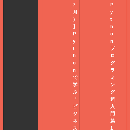
7
P
月
y
）
t
】
h
P
o
y
n
t
プ
h
ロ
o
グ
n
ラ
で
ミ
学
ン
ぶ
グ
「
超
ビ
入
ジ
門
ネ
第
ス
1