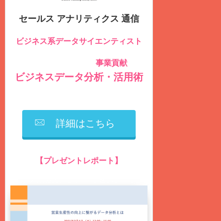
セールス アナリティクス 通信
ビジネス系データサイエンティスト
のための
事業貢献
社内データを積極的に活用し
する
ビジネスデータ分析・活用術
を毎週
火曜日
に
無料
配信しています
詳細はこちら
【プレゼントレポート】
営業生産性の向上に繋がるデータ分析とは？
（ファイル形式：PDF、ページ数：75ページ）