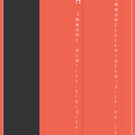
門
開
催
【
日
開
時
催
】
日
2
時
0
】
2
6
全
年
2
7
回
月
7
2
/
5
2
日
5
（
,
土
8
）
/
1
8
0
(
:
土
0
)
0
1
-
3
1
:
2