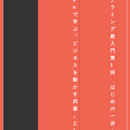
n
ラ
で
ミ
学
ン
ぶ
グ
「
超
ビ
入
ジ
門
ネ
第
ス
1
を
回
動
か
は
す
じ
武
め
器
の
」
一
と
歩