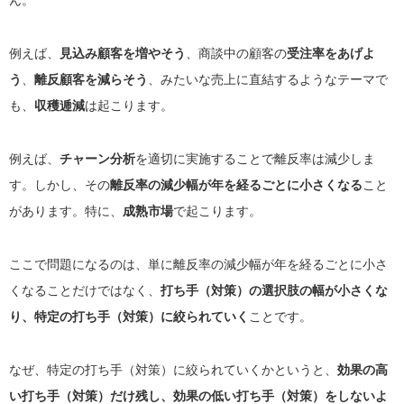
ん。
例えば、
見込み顧客を増やそう
、商談中の顧客の
受注率をあげよ
う
、
離反顧客を減らそう
、みたいな売上に直結するようなテーマで
も、
収穫逓減
は起こります。
例えば、
チャーン分析
を適切に実施することで離反率は減少しま
す。しかし、その
離反率の減少幅が年を経るごとに小さくなる
こと
があります。特に、
成熟市場
で起こります。
ここで問題になるのは、単に離反率の減少幅が年を経るごとに小さ
くなることだけではなく、
打ち手（対策）の選択肢の幅が小さくな
り、特定の打ち手（対策）に絞られていく
ことです。
なぜ、特定の打ち手（対策）に絞られていくかというと、
効果の高
い打ち手（対策）だけ残し、効果の低い打ち手（対策）をしないよ