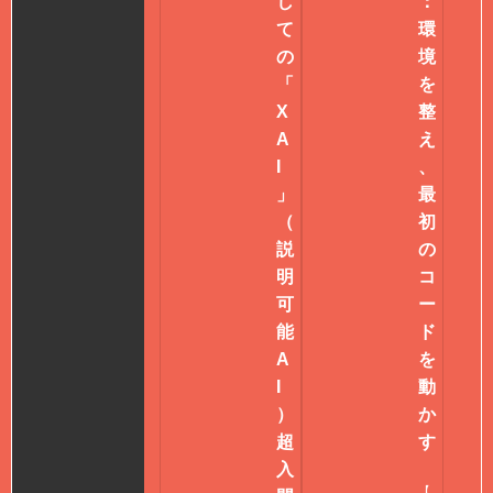
し
：
て
環
の
境
「
を
X
整
A
え
I
、
」
最
（
初
説
の
明
コ
可
ー
能
ド
A
を
I
動
）
か
超
す
入
【