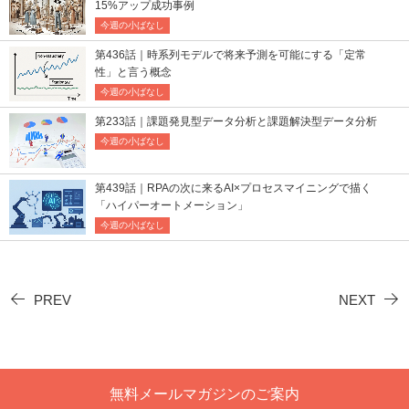
15%アップ成功事例
今週の小ばなし
第436話｜時系列モデルで将来予測を可能にする「定常
性」と言う概念
今週の小ばなし
第233話｜課題発見型データ分析と課題解決型データ分析
今週の小ばなし
第439話｜RPAの次に来るAI×プロセスマイニングで描く
「ハイパーオートメーション」
今週の小ばなし
PREV
NEXT
無料メールマガジンのご案内