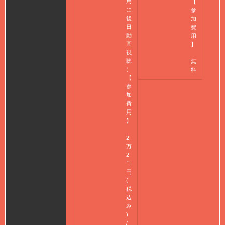
用
【
に
参
後
加
日
費
動
用
画
】
視
聴
無
）
料
【
参
加
費
用
】
2
万
2
千
円
(
税
込
み
)
/