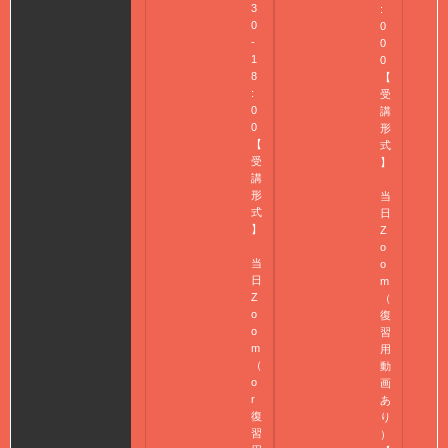
3
:
0
0
-
0
1
0
8
【
:
受
0
講
0
形
【
式
受
】
講
形
当
式
日
】
Z
o
当
o
日
m
Z
（
o
復
o
習
m
用
（
動
o
画
r
あ
復
り
習
）