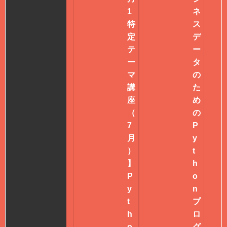
1
ネ
特
ス
定
デ
テ
ー
ー
タ
マ
の
講
た
座
め
（
の
7
P
月
y
）
t
】
h
P
o
y
n
t
プ
h
ロ
o
グ