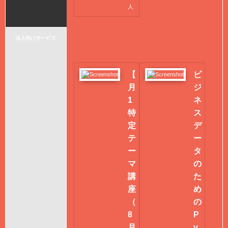
人
法人向けサービス
【
ビ
月
ジ
1
ネ
特
ス
定
デ
テ
ー
ー
タ
マ
の
講
た
座
め
（
の
8
P
月
y