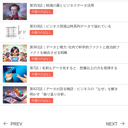
第353話｜戦場の霧とビジネスデータ活用
今週の小ばなし
第319話｜ビジネス現場は時系列データで溢れている
今週の小ばなし
第361話｜データと権力: 社内で科学的ファクトと政治的フ
ァクトを融合させる戦略
今週の小ばなし
第7話｜名刺もデータ化すると、想像以上の力を発揮する
今週の小ばなし
第422話｜データが語る物語：ビジネスの『なぜ』を解き
明かす『振り返り分析』
今週の小ばなし
PREV
NEXT