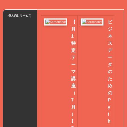
個人向けサービス
【
ビ
月
ジ
1
ネ
特
ス
定
デ
テ
ー
ー
タ
マ
の
講
た
座
め
（
の
7
P
月
y
）
t
】
h