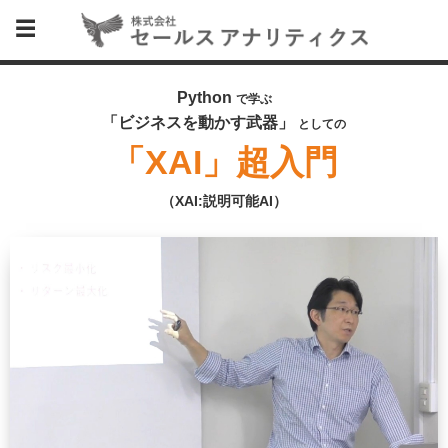
Python
で学ぶ
「ビジネスを動かす武器」
としての
「XAI」超入門
（XAI:説明可能AI）