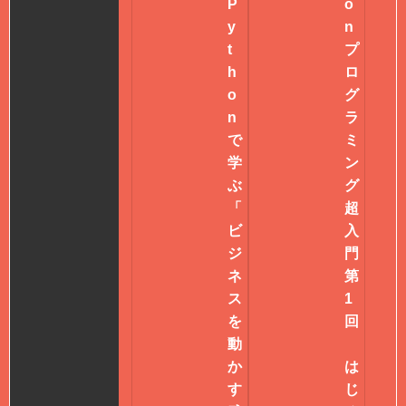
P
o
y
n
t
プ
h
ロ
o
グ
n
ラ
で
ミ
学
ン
ぶ
グ
「
超
ビ
入
ジ
門
ネ
第
ス
1
を
回
動
か
は
す
じ