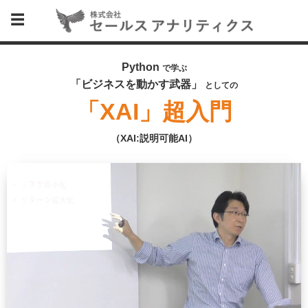
Python
で学ぶ
「ビジネスを動かす武器」
としての
「XAI」超入門
（XAI:説明可能AI）