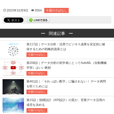
2023年10月9日
3564
今週の小ばなし
関連記事
第117話｜データ分析・活用でビジネス成果を安定的に確
保するための戦略的資産とは
今週の小ばなし
第208話｜データ分析の初学者にとってAutoML（自動機械
学習）はいい教材
今週の小ばなし
第461話｜「それっぽい数字」に騙されない！ データ拷問
を防ぐためには
今週の小ばなし
第15話｜指標設計（KPI設計）の質が、営業データ活用の
成否を決める
今週の小ばなし