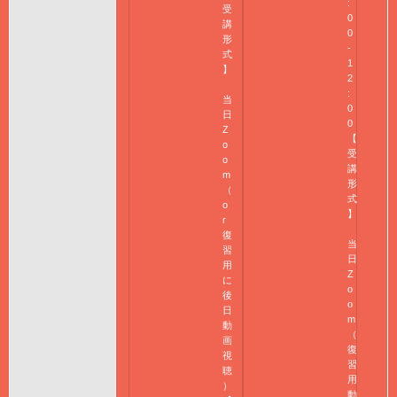
:
受
0
講
0
形
-
式
1
】
2
:
当
0
日
0
Z
【
o
受
o
講
m
形
（
式
o
】
r
復
当
習
日
用
Z
に
o
後
o
日
m
動
（
画
復
視
習
聴
用
）
動