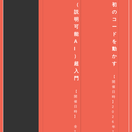
（
初
説
の
明
コ
可
ー
能
ド
A
を
I
動
）
か
超
す
入
【
門
開
催
【
日
開
時
催
】
日
2
時
0
】
2
6
全
年
2
7