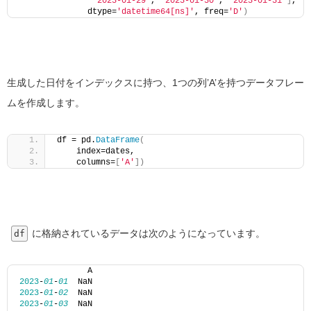
'2023-01-29'
, 
'2023-01-30'
, 
'2023-01-31'
]
,
              dtype=
'datetime64[ns]'
, freq=
'D'
)
生成した日付をインデックスに持つ、1つの列’A’を持つデータフレー
ムを作成します。
df = pd.
DataFrame
(
    index=dates, 
    columns=
[
'A'
])
に格納されているデータは次のようになっています。
df
              A
2023
-
01
-
01
  NaN
2023
-
01
-
02
  NaN
2023
-
01
-
03
  NaN