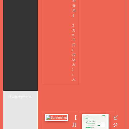
加
費
用
】
2
万
2
千
円
(
税
込
み
)
/
人
法人向けサービス
【
ビ
月
ジ