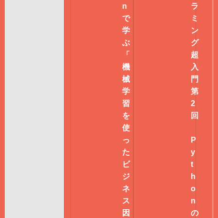
n
ラ
で
ミ
学
ン
ぶ
グ
「
超
機
入
械
門
学
第
習
2
を
回
使
っ
P
た
y
ビ
t
ジ
h
ネ
o
ス
n
因
の