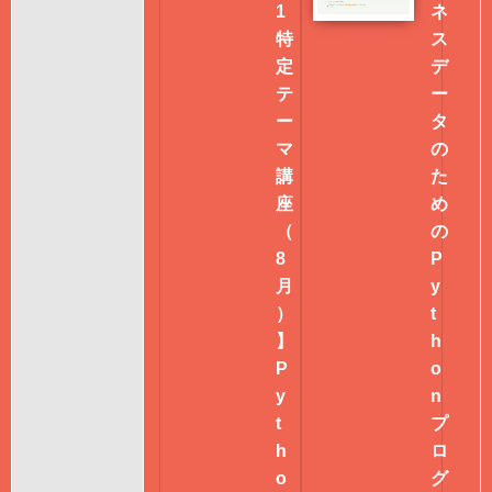
1
ネ
特
ス
定
デ
テ
ー
ー
タ
マ
の
講
た
座
め
（
の
8
P
月
y
）
t
】
h
P
o
y
n
t
プ
h
ロ
o
グ