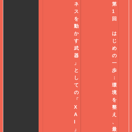
ネ
第
ス
1
を
回
動
か
は
す
じ
武
め
器
の
」
一
と
歩
し
：
て
環
の
境
「
を
X
整
A
え
I
、
」
最