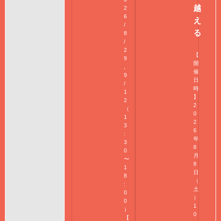
越
2
6
え
/
る
8
/
2
【
9
開
,
催
9
日
/
時
1
】
2
2
（
0
1
2
3
6
:
年
3
8
0
月
〜
8
1
日
8
（
:
土
0
）
0
1
）
0
【