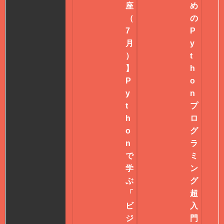
座
め
（
の
7
P
月
y
）
t
】
h
P
o
y
n
t
プ
h
ロ
o
グ
n
ラ
で
ミ
学
ン
ぶ
グ
「
超
ビ
入
ジ
門