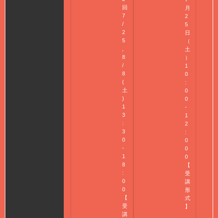
回
月
7
2
/
5
2
日
5
（
,
土
8
）
/
1
8
0
(
:
土
0
)
0
1
-
3
1
:
2
3
:
0
0
-
0
1
0
8
【
:
受
0
講
0
形
【
式
受
】
講