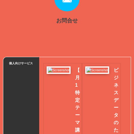
お問合せ
個人向けサービス
【
ビ
月
ジ
1
ネ
特
ス
定
デ
テ
ー
ー
タ
マ
の
講
た