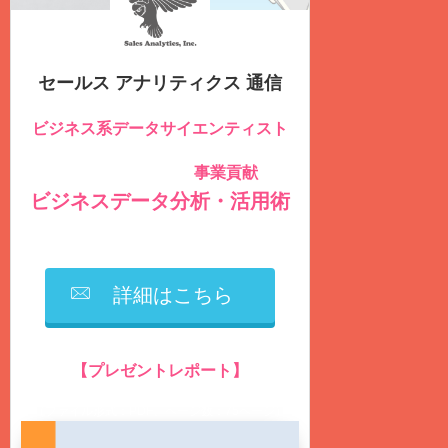
セールス アナリティクス 通信
ビジネス系データサイエンティスト
のための
事業貢献
社内データを積極的に活用し
する
ビジネスデータ分析・活用術
を毎週
火曜日
に
無料
配信しています
詳細はこちら
【プレゼントレポート】
営業生産性の向上に繋がるデータ分析とは？
（ファイル形式：PDF、ページ数：75ページ）