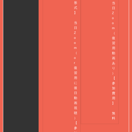
形
当
式
日
】
Z
o
当
o
日
m
Z
（
o
復
o
習
m
用
（
動
o
画
r
あ
復
り
習
）
用
【
に
参
後
加
日
費
動
用
画
】
視
聴
無
）
料
【
参