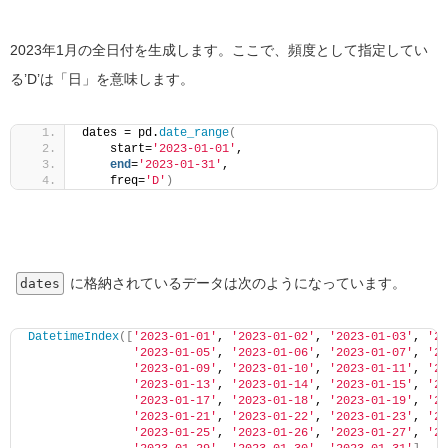
2023年1月の全日付を生成します。ここで、頻度として指定してい
る’D’は「日」を意味します。
dates = pd.
date_range
(
    start=
'2023-01-01'
, 
end
=
'2023-01-31'
, 
    freq=
'D'
)
に格納されているデータは次のようになっています。
dates
DatetimeIndex
([
'2023-01-01'
, 
'2023-01-02'
, 
'2023-01-03'
, 
'20
'2023-01-05'
, 
'2023-01-06'
, 
'2023-01-07'
, 
'20
'2023-01-09'
, 
'2023-01-10'
, 
'2023-01-11'
, 
'20
'2023-01-13'
, 
'2023-01-14'
, 
'2023-01-15'
, 
'20
'2023-01-17'
, 
'2023-01-18'
, 
'2023-01-19'
, 
'20
'2023-01-21'
, 
'2023-01-22'
, 
'2023-01-23'
, 
'20
'2023-01-25'
, 
'2023-01-26'
, 
'2023-01-27'
, 
'20