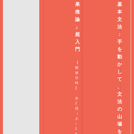
果
基
推
本
論
文
」
法
超
：
入
手
門
を
動
【
か
開
し
催
日
て
時
、
】
文
全
法
2
回
の
（
山
土
場
）
2
を
0