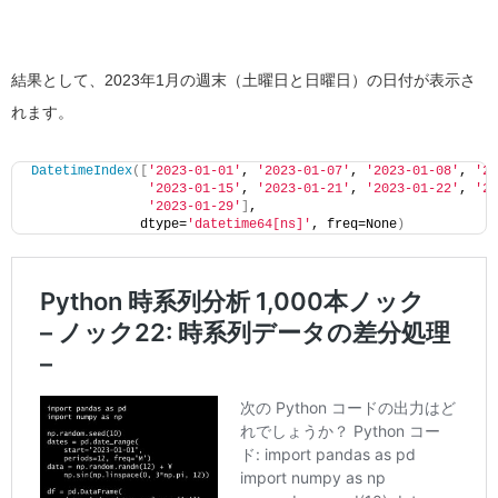
結果として、2023年1月の週末（土曜日と日曜日）の日付が表示さ
れます。
DatetimeIndex
([
'2023-01-01'
, 
'2023-01-07'
, 
'2023-01-08'
, 
'20
'2023-01-15'
, 
'2023-01-21'
, 
'2023-01-22'
, 
'20
'2023-01-29'
]
,
              dtype=
'datetime64[ns]'
, freq=None
)