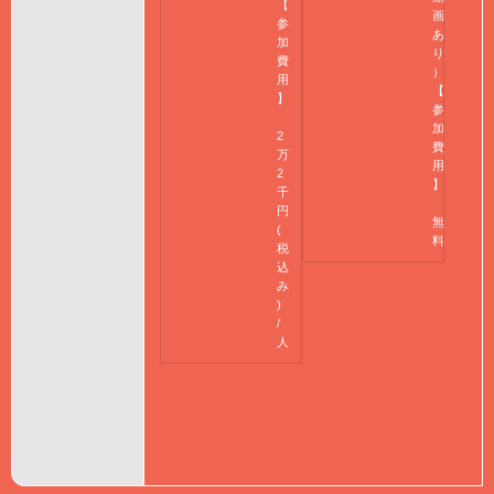
【
画
参
あ
加
り
費
）
用
【
】
参
加
2
費
万
用
2
】
千
円
無
(
料
税
込
み
)
/
人