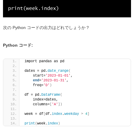
次の Python コードの出力はどれでしょうか？
Python コード:
import pandas as pd
dates = pd.
date_range
(
    start=
'2023-01-01'
, 
end
=
'2023-01-31'
, 
    freq=
'D'
)
df = pd.
DataFrame
(
    index=dates, 
    columns=
[
'A'
])
week = df
[
df.
index
.
weekday
>
4
]
print
(
week.
index
)