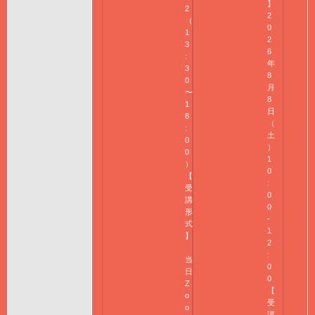
】
2
2
（
0
1
2
3
6
:
年
3
8
0
月
〜
8
1
日
8
（
:
土
0
）
0
1
）
0
【
:
受
0
講
0
形
-
式
1
】
2
:
当
0
日
0
Z
【
o
受
o
講