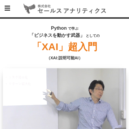
Python
で学ぶ
「ビジネスを動かす武器」
としての
「XAI」超入門
（XAI:説明可能AI）