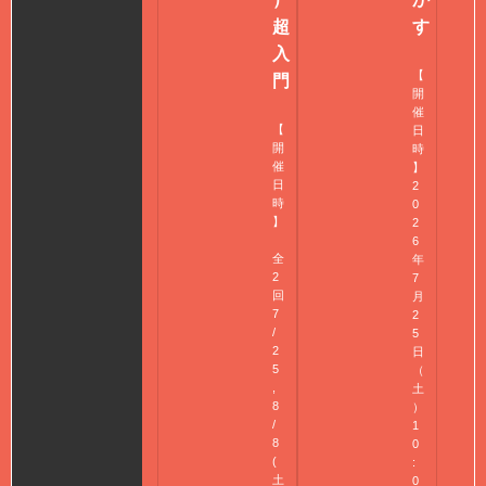
超
す
入
【
門
開
催
【
日
開
時
催
】
日
2
時
0
】
2
6
全
年
2
7
回
月
7
2
/
5
2
日
5
（
,
土
8
）
/
1
8
0
(
:
土
0