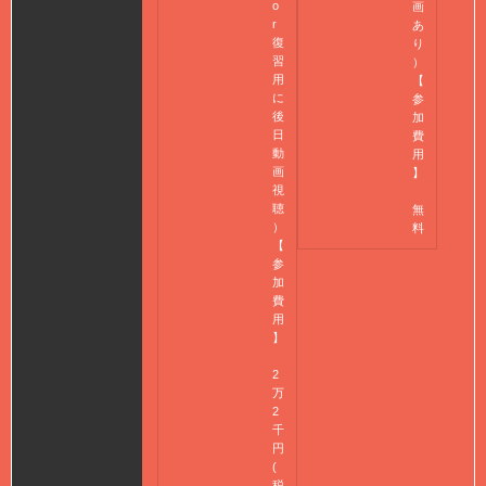
o
画
r
あ
復
り
習
）
用
【
に
参
後
加
日
費
動
用
画
】
視
聴
無
）
料
【
参
加
費
用
】
2
万
2
千
円
(
税