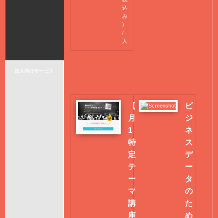
込
み
)
/
人
法人向けサービス
【
ビ
月
ジ
1
ネ
特
ス
定
デ
テ
ー
ー
タ
マ
の
講
た
座
め