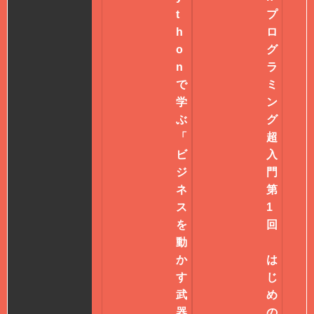
t
プ
h
ロ
o
グ
n
ラ
で
ミ
学
ン
ぶ
グ
「
超
ビ
入
ジ
門
ネ
第
ス
1
を
回
動
か
は
す
じ
武
め
器
の