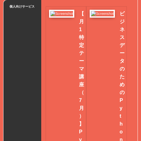
個人向けサービス
【
ビ
月
ジ
1
ネ
特
ス
定
デ
テ
ー
ー
タ
マ
の
講
た
座
め
（
の
7
P
月
y
）
t
】
h
P
o
y
n