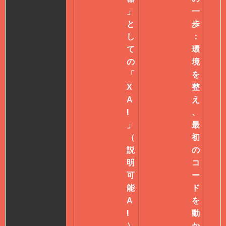
」
一
と
歩
し
：
て
環
の
境
「
を
X
整
A
え
I
、
」
最
（
初
説
の
明
コ
可
ー
能
ド
A
を
I
動
）
か