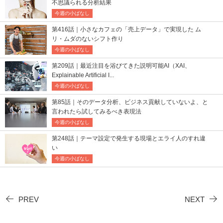
不思議られる分析結果
今週の小ばなし
第416話｜小さなカフェの「売上データ」で実現した ム
リ・ムダのないシフト作り
今週の小ばなし
第209話｜最近注目を浴びてきた説明可能AI（XAI、
Explainable Artificial I...
今週の小ばなし
第85話｜そのデータ分析、ビジネス貢献していないよ、と
言われたら試してみるべき表現法
今週の小ばなし
第248話｜テーマ設定で発生する現場とエライ人のすれ違
い
今週の小ばなし
PREV
NEXT