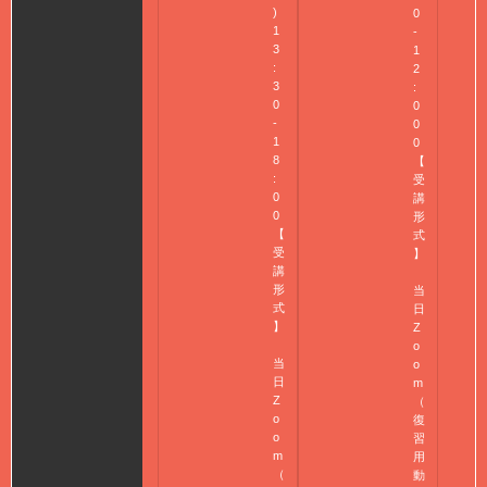
)
0
1
-
3
1
:
2
3
:
0
0
-
0
1
0
8
【
:
受
0
講
0
形
【
式
受
】
講
形
当
式
日
】
Z
o
当
o
日
m
Z
（
o
復
o
習
m
用
（
動