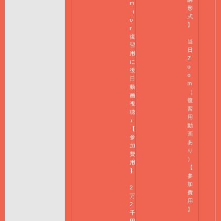
m
形
（
式
o
】
r
復
当
習
日
用
Z
に
o
後
o
日
m
動
（
画
復
視
習
聴
用
）
動
【
画
参
あ
加
り
費
）
用
【
】
参
加
2
費
万
用
2
】
千