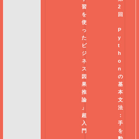
習
2
を
回
使
っ
P
た
y
ビ
t
ジ
h
ネ
o
ス
n
因
の
果
基
推
本
論
文
」
法
超
：
入
手
門
を
動