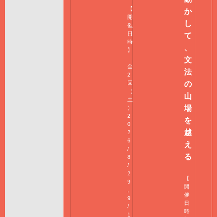
【
か
開
し
催
日
て
時
、
】
文
全
法
2
回
の
（
山
土
場
）
2
を
0
越
2
6
え
/
る
8
/
2
【
9
開
,
催
9
日
/
時
1