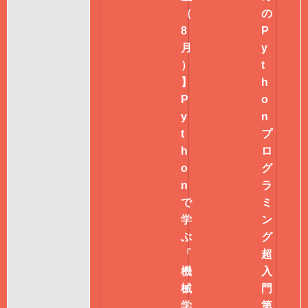
（
の
8
P
月
y
）
t
】
h
P
o
y
n
t
プ
h
ロ
o
グ
n
ラ
で
ミ
学
ン
ぶ
グ
「
超
機
入
械
門
学
第