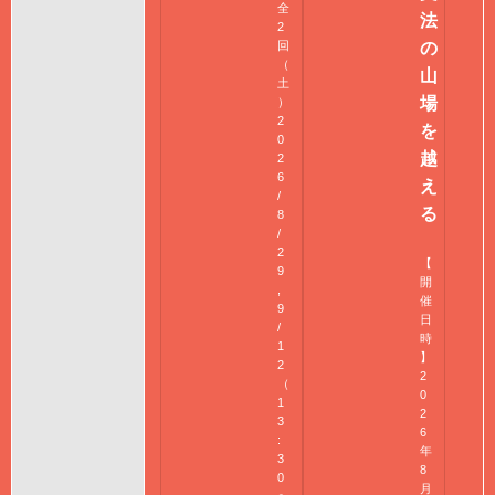
全
法
2
回
の
（
山
土
場
）
2
を
0
越
2
6
え
/
る
8
/
2
【
9
開
,
催
9
日
/
時
1
】
2
2
（
0
1
2
3
6
:
年
3
8
0
月