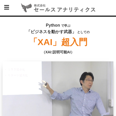
Python
で学ぶ
「ビジネスを動かす武器」
としての
「XAI」超入門
（XAI:説明可能AI）