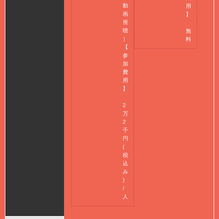
動
用
画
】
視
聴
無
）
料
【
参
加
費
用
】
2
万
2
千
円
(
税
込
み
)
/
人