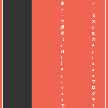
定
デ
テ
ー
ー
タ
マ
の
講
た
座
め
（
の
7
P
月
y
）
t
】
h
P
o
y
n
t
プ
h
ロ
o
グ
n
ラ
で
ミ