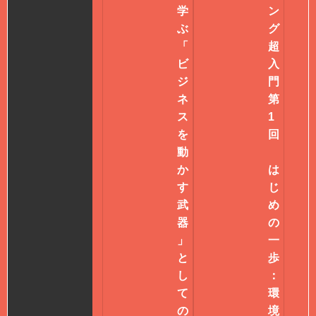
学
ン
ぶ
グ
「
超
ビ
入
ジ
門
ネ
第
ス
1
を
回
動
か
は
す
じ
武
め
器
の
」
一
と
歩
し
：
て
環
の
境