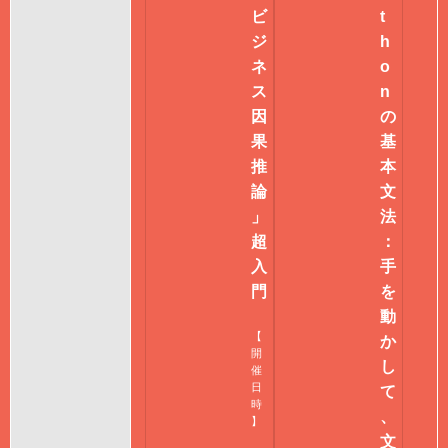
ビ
t
ジ
h
ネ
o
ス
n
因
の
果
基
推
本
論
文
」
法
超
：
入
手
門
を
動
【
か
開
し
催
日
て
時
、
】
文