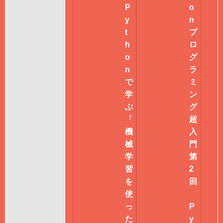
P
o
y
n
t
プ
h
ロ
o
グ
n
ラ
で
ミ
学
ン
ぶ
グ
「
超
機
入
械
門
学
第
習
2
を
回
使
っ
P
た
y