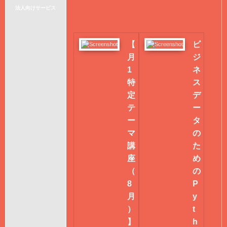
法人向けサービス
【
ビ
月
ジ
1
ネ
特
ス
定
デ
テ
ー
ー
タ
マ
の
講
た
座
め
（
の
8
P
月
y
）
t
】
h