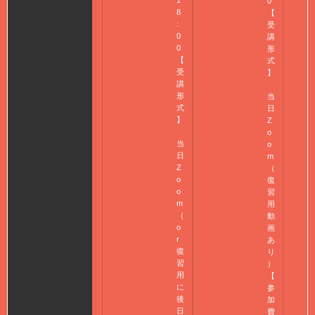
1
0
8
【
:
受
0
講
0
形
【
式
受
】
講
形
当
式
日
】
Z
o
当
o
日
m
Z
（
o
復
o
習
m
用
（
動
o
画
r
あ
復
り
習
）
用
【
に
参
後
加
日
費