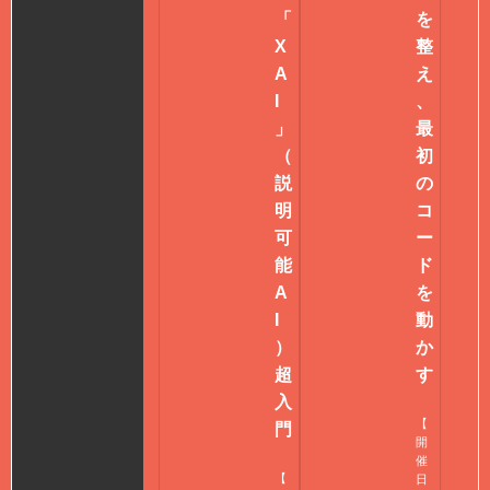
「
を
X
整
A
え
I
、
」
最
（
初
説
の
明
コ
可
ー
能
ド
A
を
I
動
）
か
超
す
入
【
門
開
催
【
日