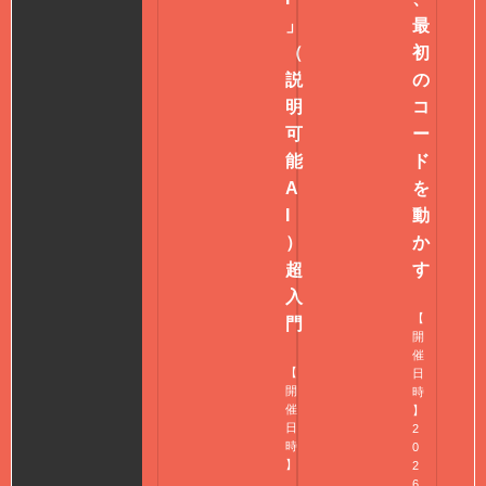
」
最
（
初
説
の
明
コ
可
ー
能
ド
A
を
I
動
）
か
超
す
入
【
門
開
催
【
日
開
時
催
】
日
2
時
0
】
2
6