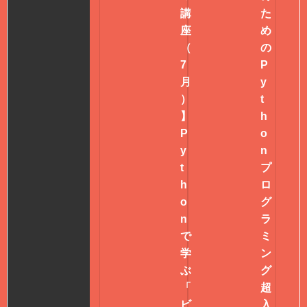
講
た
座
め
（
の
7
P
月
y
）
t
】
h
P
o
y
n
t
プ
h
ロ
o
グ
n
ラ
で
ミ
学
ン
ぶ
グ
「
超
ビ
入