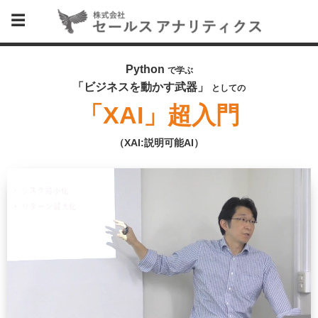
Python
で学ぶ
「ビジネスを動かす武器」
としての
「XAI」超入門
（XAI:説明可能AI）