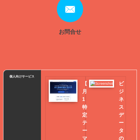
お問合せ
個人向けサービス
【
ビ
月
ジ
1
ネ
特
ス
定
デ
テ
ー
ー
タ
マ
の