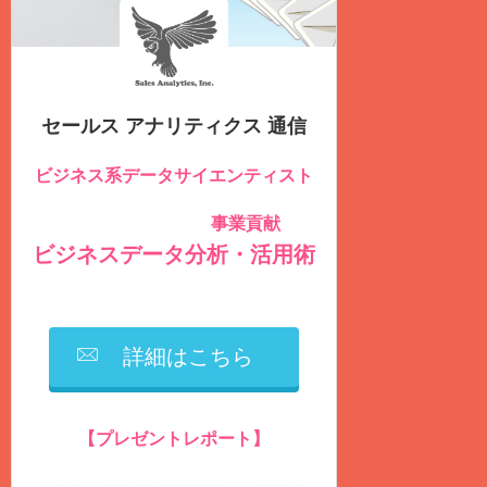
セールス アナリティクス 通信
ビジネス系データサイエンティスト
のための
事業貢献
社内データを積極的に活用し
する
ビジネスデータ分析・活用術
を毎週
火曜日
に
無料
配信しています
詳細はこちら
【プレゼントレポート】
営業生産性の向上に繋がるデータ分析とは？
（ファイル形式：PDF、ページ数：75ページ）