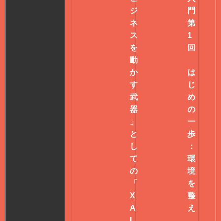
ジ
門
ネ
第
ス
1
を
回
動
か
は
す
じ
武
め
器
の
」
一
と
歩
し
：
て
環
の
境
「
を
X
整
A
え
I
、