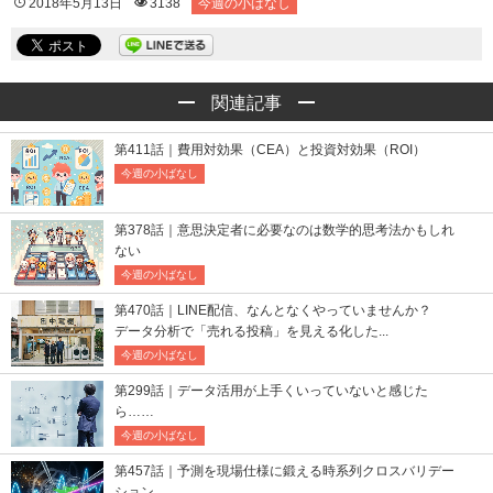
2018年5月13日
3138
今週の小ばなし
関連記事
第411話｜費用対効果（CEA）と投資対効果（ROI）
今週の小ばなし
第378話｜意思決定者に必要なのは数学的思考法かもしれ
ない
今週の小ばなし
第470話｜LINE配信、なんとなくやっていませんか？
データ分析で「売れる投稿」を見える化した...
今週の小ばなし
第299話｜データ活用が上手くいっていないと感じた
ら……
今週の小ばなし
第457話｜予測を現場仕様に鍛える時系列クロスバリデー
ション