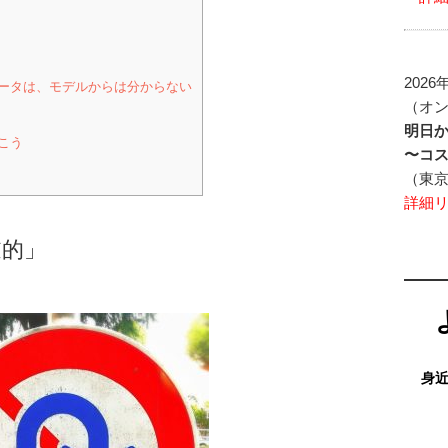
2026
ータは、モデルからは分からない
（オ
明日
こう
〜コ
（東
詳細
逆的」
身