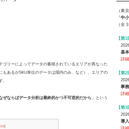
（東
『
中小
（全
【第1
2026
基
詳
テゴリーによってデータの蓄積されているエリアが異なった
にもあるがSKU単位のデータは国内のみ、など）、エリアの
【第2
2026
す。
事務
詳
なぜならばデータ分析は最終的かつ不可逆的だから
」という
【第3
2026
導
ide
]
詳