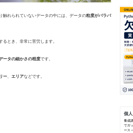
り触れられていないデータの中には、データの
粒度がバラバ
するとき、非常に苦労します。
データの細かさの程度
です。
リー
、
エリア
などです。