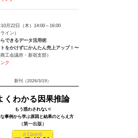
年10月22日（木）14:00～16:00
ンライン）
からできるデータ活用術
ストをかけずにかんたん売上アップ！〜
京商工会議所・新宿支部）
リンク
新刊（2026/3/19）
よくわかる因果推論
もう惑わされない!
近な事例から学ぶ原因と結果のとらえ方
（第一出版）