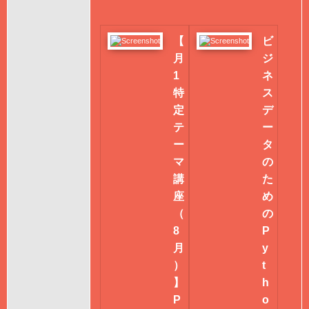
【
ビ
月
ジ
1
ネ
特
ス
定
デ
テ
ー
ー
タ
マ
の
講
た
座
め
（
の
8
P
月
y
）
t
】
h
P
o