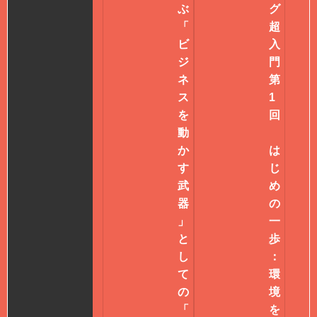
ぶ
グ
「
超
ビ
入
ジ
門
ネ
第
ス
1
を
回
動
か
は
す
じ
武
め
器
の
」
一
と
歩
し
：
て
環
の
境
「
を