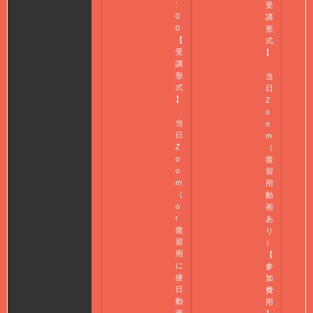
:
受
0
講
0
形
【
式
受
】
講
形
当
式
日
】
Z
o
当
o
日
m
Z
（
o
復
o
習
m
用
（
動
o
画
r
あ
復
り
習
）
用
【
に
参
後
加
日
費
動
用
画