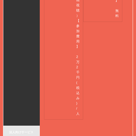
】
視
聴
無
）
料
【
参
加
費
用
】
2
万
2
千
円
(
税
込
み
)
/
人
法人向けサービス