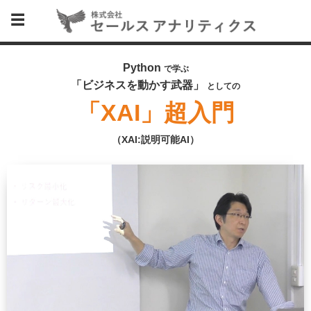
Python
で学ぶ
「ビジネスを動かす武器」
としての
「XAI」超入門
（XAI:説明可能AI）