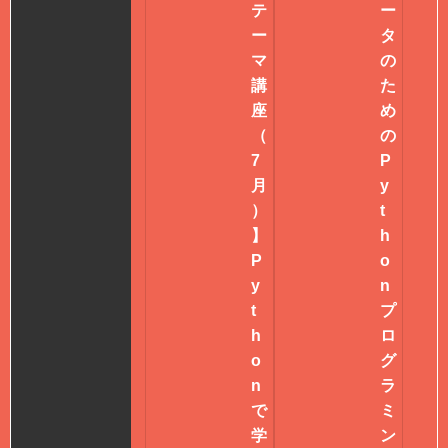
テ
ー
ー
タ
マ
の
講
た
座
め
（
の
7
P
月
y
）
t
】
h
P
o
y
n
t
プ
h
ロ
o
グ
n
ラ
で
ミ
学
ン