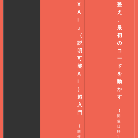
X
整
A
え
I
、
」
最
（
初
説
の
明
コ
可
ー
能
ド
A
を
I
動
）
か
超
す
入
【
門
開
催
【
日
開
時
催
】