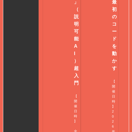
」
最
（
初
説
の
明
コ
可
ー
能
ド
A
を
I
動
）
か
超
す
入
【
門
開
催
【
日
開
時
催
】
日
2
時
0
】
2
6
全
年