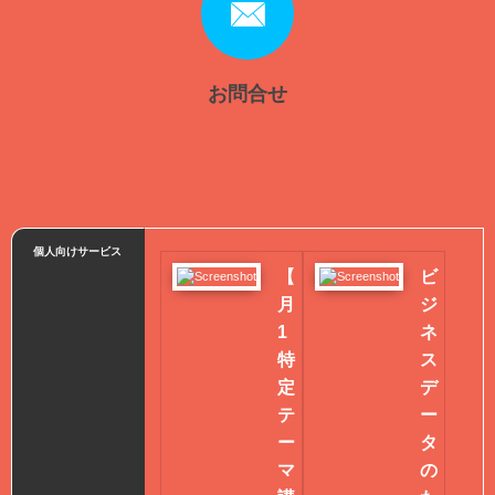
お問合せ
個人向けサービス
【
ビ
月
ジ
1
ネ
特
ス
定
デ
テ
ー
ー
タ
マ
の