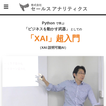
Python
で学ぶ
「ビジネスを動かす武器」
としての
「XAI」超入門
（XAI:説明可能AI）