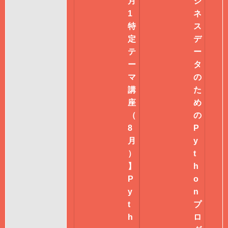
月
ジ
1
ネ
特
ス
定
デ
テ
ー
ー
タ
マ
の
講
た
座
め
（
の
8
P
月
y
）
t
】
h
P
o
y
n
t
プ
h
ロ