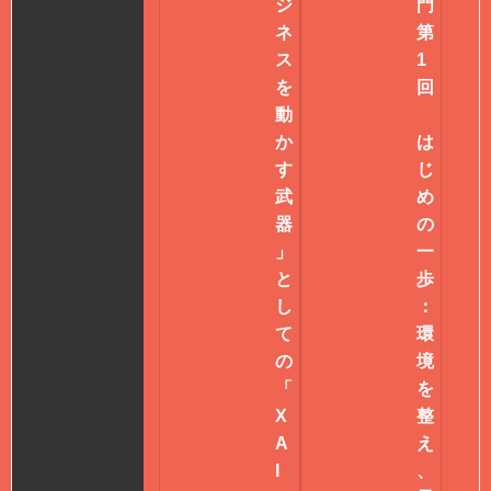
ジ
門
ネ
第
ス
1
を
回
動
か
は
す
じ
武
め
器
の
」
一
と
歩
し
：
て
環
の
境
「
を
X
整
A
え
I
、