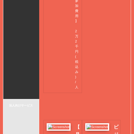
参
加
費
用
】
2
万
2
千
円
(
税
込
み
)
/
人
法人向けサービス
【
ビ