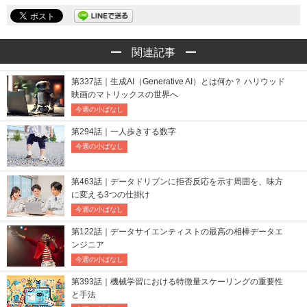
関連記事
第337話｜生成AI（Generative AI）とは何か？ ハリウッド
映画のマトリックスの世界へ
今週の小ばなし
第294話｜一人歩きする数字
今週の小ばなし
第463話｜データドリブンに拒否反応を示す周囲を、味方
に変える3つの仕掛け
今週の小ばなし
第122話｜データサイエンティストの最高の相棒データエ
ンジニア
今週の小ばなし
第393話｜機械学習における特徴量スケーリングの重要性
と手法