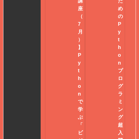
講
た
座
め
（
の
7
P
月
y
）
t
】
h
P
o
y
n
t
プ
h
ロ
o
グ
n
ラ
で
ミ
学
ン
ぶ
グ
「
超
ビ
入