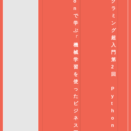
o
グ
n
ラ
で
ミ
学
ン
ぶ
グ
「
超
機
入
械
門
学
第
習
2
を
回
使
っ
P
た
y
ビ
t
ジ
h
ネ
o
ス
n