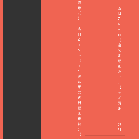
講
形
当
式
日
】
Z
o
当
o
日
m
Z
（
o
復
o
習
m
用
（
動
o
画
r
あ
復
り
習
）
用
【
に
参
後
加
日
費
動
用
画
】
視
聴
無
）
料
【