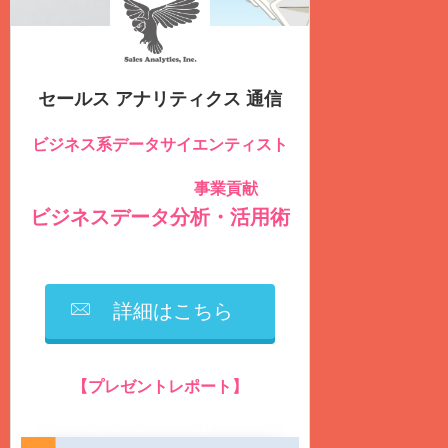
セールス アナリティクス 通信
ビジネス系データサイエンティスト
のための
事業貢献
社内データを積極的に活用し
する
ビジネスデータ分析・活用術
を毎週
火曜日
に
無料
配信しています
詳細はこちら
【プレゼントレポート】
営業生産性の向上に繋がるデータ分析とは？
（ファイル形式：PDF、ページ数：75ページ）