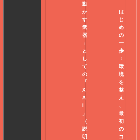
動
か
は
す
じ
武
め
器
の
」
一
と
歩
し
：
て
環
の
境
「
を
X
整
A
え
I
、
」
最
（
初
説
の
明
コ