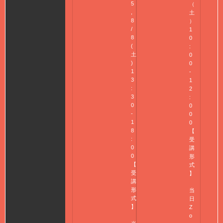
5
（
,
土
8
）
/
1
8
0
(
:
土
0
)
0
1
-
3
1
:
2
3
:
0
0
-
0
1
0
8
【
:
受
0
講
0
形
【
式
受
】
講
形
当
式
日
】
Z
o