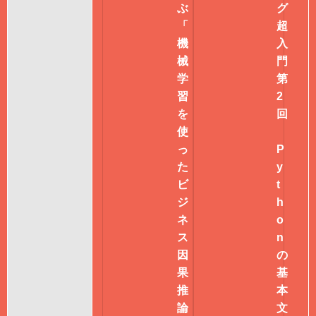
ぶ
グ
「
超
機
入
械
門
学
第
習
2
を
回
使
っ
P
た
y
ビ
t
ジ
h
ネ
o
ス
n
因
の
果
基
推
本
論
文