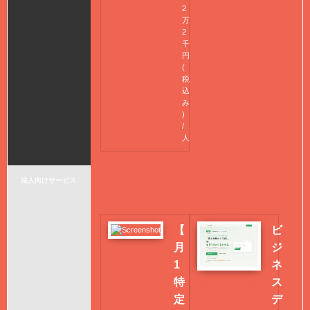
2
万
2
千
円
(
税
込
み
)
/
人
法人向けサービス
【
ビ
月
ジ
1
ネ
特
ス
定
デ