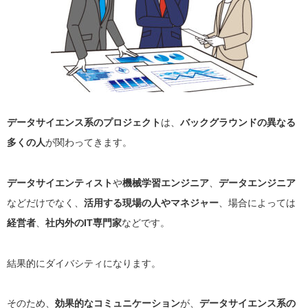
データサイエンス系のプロジェクト
は、
バックグラウンドの異なる
多くの人
が関わってきます。
データサイエンティスト
や
機械学習エンジニア
、
データエンジニア
などだけでなく、
活用する現場の人やマネジャー
、場合によっては
経営者
、
社内外のIT専門家
などです。
結果的にダイバシティになります。
そのため、
効果的なコミュニケーション
が、
データサイエンス系の