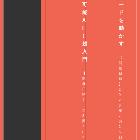
可
ー
能
ド
A
を
I
動
）
か
超
す
入
【
門
開
催
【
日
開
時
催
】
日
2
時
0
】
2
6
全
年
2
7
回
月
7
2
/
5
2
日