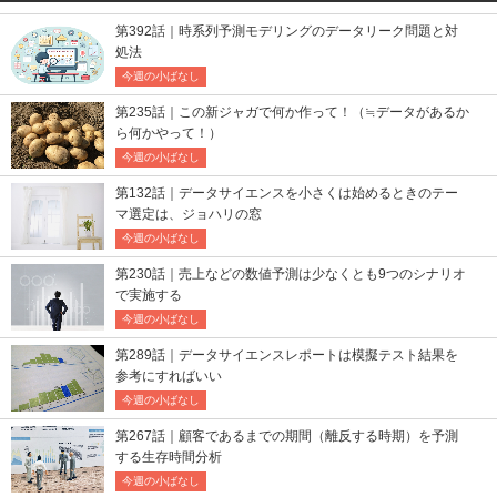
第392話｜時系列予測モデリングのデータリーク問題と対
処法
今週の小ばなし
第235話｜この新ジャガで何か作って！（≒データがあるか
ら何かやって！）
今週の小ばなし
第132話｜データサイエンスを小さくは始めるときのテー
マ選定は、ジョハリの窓
今週の小ばなし
第230話｜売上などの数値予測は少なくとも9つのシナリオ
で実施する
今週の小ばなし
第289話｜データサイエンスレポートは模擬テスト結果を
参考にすればいい
今週の小ばなし
第267話｜顧客であるまでの期間（離反する時期）を予測
する生存時間分析
今週の小ばなし