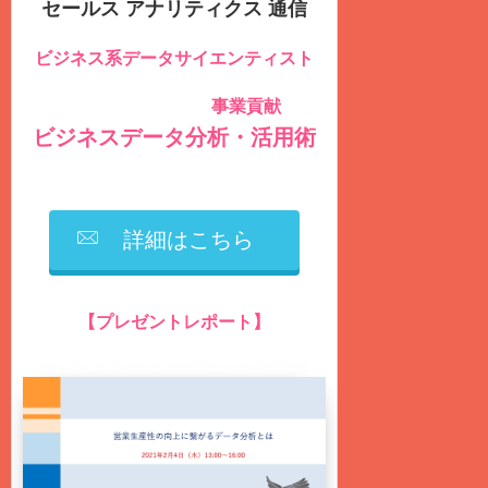
セールス アナリティクス 通信
ビジネス系データサイエンティスト
のための
事業貢献
社内データを積極的に活用し
する
ビジネスデータ分析・活用術
を毎週
火曜日
に
無料
配信しています
詳細はこちら
【プレゼントレポート】
営業生産性の向上に繋がるデータ分析とは？
（ファイル形式：PDF、ページ数：75ページ）