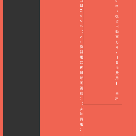
当
o
日
m
Z
（
o
復
o
習
m
用
（
動
o
画
r
あ
復
り
習
）
用
【
に
参
後
加
日
費
動
用
画
】
視
聴
無
）
料
【
参
加
費
用
】