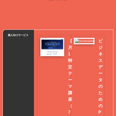
個人向けサービス
【
ビ
月
ジ
1
ネ
特
ス
定
デ
テ
ー
ー
タ
マ
の
講
た
座
め
（
の
7
P