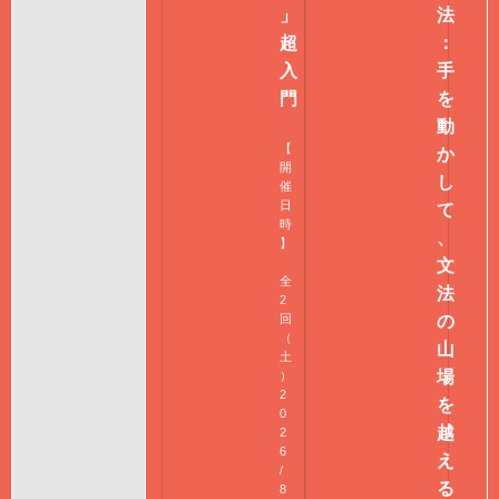
」
法
超
：
入
手
門
を
動
【
か
開
し
催
日
て
時
、
】
文
全
法
2
回
の
（
山
土
場
）
2
を
0
越
2
6
え
/
る
8