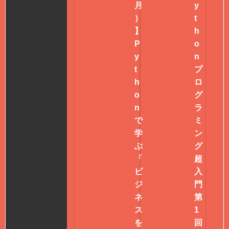
月
y
）
t
】
h
P
o
y
n
t
プ
h
ロ
o
グ
n
ラ
で
ミ
学
ン
ぶ
グ
「
超
ビ
入
ジ
門
ネ
第
ス
1
を
回