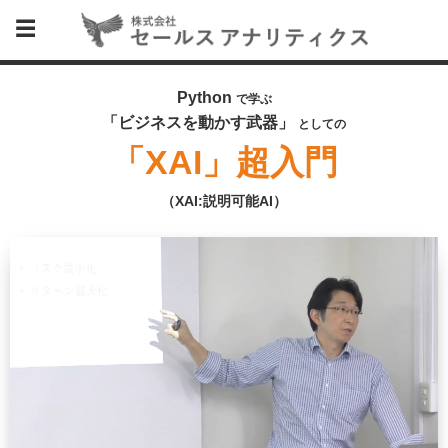
Python
で学ぶ
「ビジネスを動かす武器」
としての
「XAI」超入門
（XAI:説明可能AI）