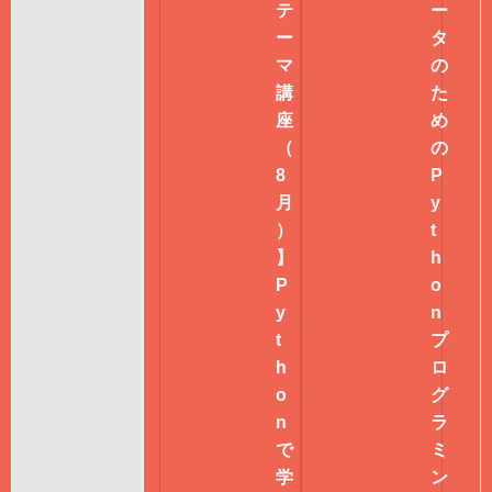
テ
ー
ー
タ
マ
の
講
た
座
め
（
の
8
P
月
y
）
t
】
h
P
o
y
n
t
プ
h
ロ
o
グ
n
ラ
で
ミ
学
ン