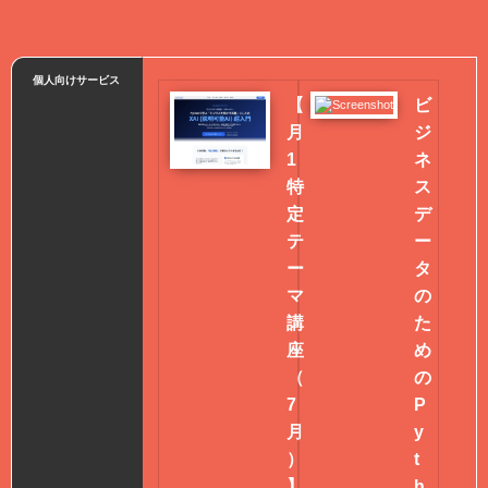
個人向けサービス
【
ビ
月
ジ
1
ネ
特
ス
定
デ
テ
ー
ー
タ
マ
の
講
た
座
め
（
の
7
P
月
y
）
t
】
h