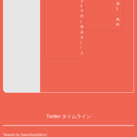
万
用
2
】
千
円
無
(
料
税
込
み
)
/
人
Twitter タイムライン
Tweets by SalesAnalyticsJ