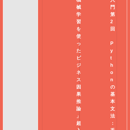
械
門
学
第
習
2
を
回
使
っ
P
た
y
ビ
t
ジ
h
ネ
o
ス
n
因
の
果
基
推
本
論
文
」
法
超
：