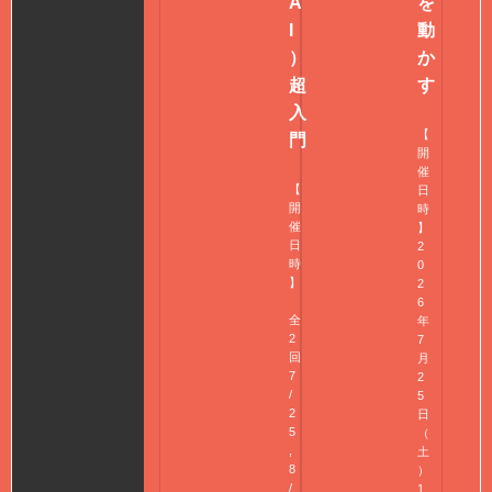
A
を
I
動
）
か
超
す
入
【
門
開
催
【
日
開
時
催
】
日
2
時
0
】
2
6
全
年
2
7
回
月
7
2
/
5
2
日
5
（
,
土
8
）
/
1