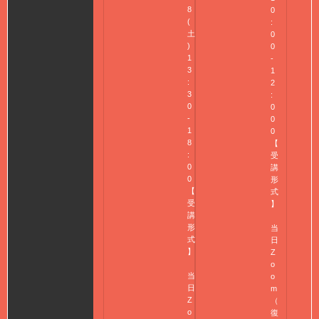
8
0
(
:
土
0
)
0
1
-
3
1
:
2
3
:
0
0
-
0
1
0
8
【
:
受
0
講
0
形
【
式
受
】
講
形
当
式
日
】
Z
o
当
o
日
m
Z
（
o
復