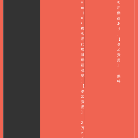
o
習
m
用
（
動
o
画
r
あ
復
り
習
）
用
【
に
参
後
加
日
費
動
用
画
】
視
聴
無
）
料
【
参
加
費
用
】
2
万
2