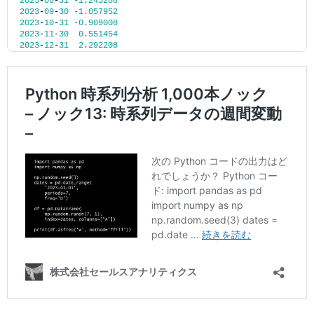
2023
-
08
-
31
-1.245288
2023
-
09
-
30
-1.057952
2023
-
10
-
31
-0.909008
2023
-
11
-
30
0.551454
2023
-
12
-
31
2.292208