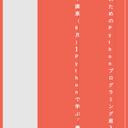
講
た
座
め
（
の
8
P
月
y
）
t
】
h
P
o
y
n
t
プ
h
ロ
o
グ
n
ラ
で
ミ
学
ン
ぶ
グ
「
超
機
入