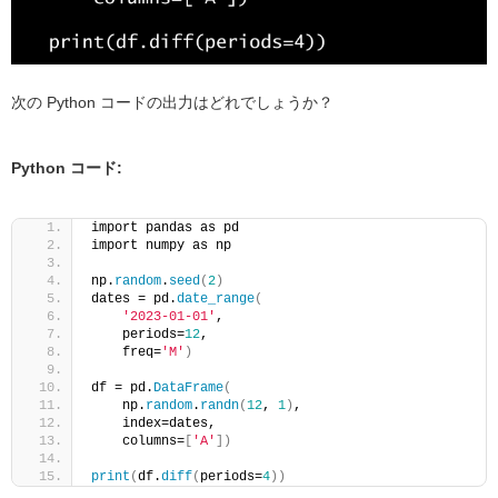
次の Python コードの出力はどれでしょうか？
Python コード:
import pandas as pd
import numpy as np
np.
random
.
seed
(
2
)
dates = pd.
date_range
(
'2023-01-01'
, 
    periods=
12
, 
    freq=
'M'
)
df = pd.
DataFrame
(
    np.
random
.
randn
(
12
, 
1
)
, 
    index=dates, 
    columns=
[
'A'
])
print
(
df.
diff
(
periods=
4
))