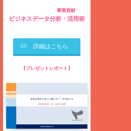
のための
事業貢献
社内データを積極的に活用し
する
ビジネスデータ分析・活用術
を毎週
火曜日
に
無料
配信しています
詳細はこちら
【プレゼントレポート】
営業生産性の向上に繋がるデータ分析とは？
（ファイル形式：PDF、ページ数：75ページ）