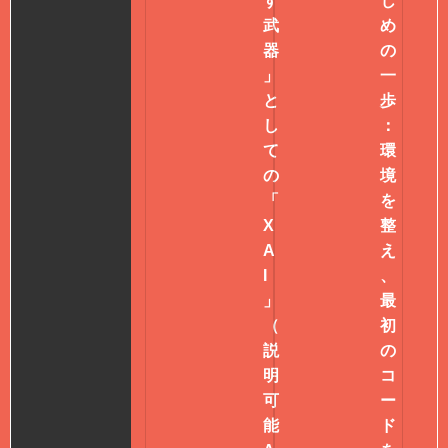
す
じ
武
め
器
の
」
一
と
歩
し
：
て
環
の
境
「
を
X
整
A
え
I
、
」
最
（
初
説
の
明
コ
可
ー
能
ド