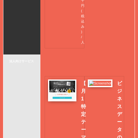
千
円
(
税
込
み
)
/
人
法人向けサービス
【
ビ
月
ジ
1
ネ
特
ス
定
デ
テ
ー
ー
タ
マ
の