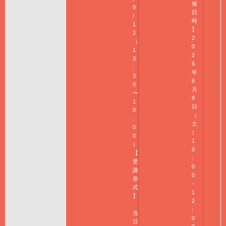
催
9
日
/
時
1
】
2
2
（
0
1
2
3
6
:
年
3
8
0
月
〜
8
1
日
8
（
:
土
0
）
0
1
）
0
【
:
受
0
講
0
形
-
式
1
】
2
:
当
0
日