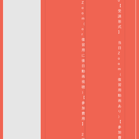
0
Z
【
o
受
o
講
m
形
（
式
o
】
r
復
当
習
日
用
Z
に
o
後
o
日
m
動
（
画
復
視
習
聴
用
）
動
【
画
参
あ
加
り
費
）
用
【
】
参
加
2
費