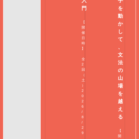
入
手
門
を
動
【
か
開
し
催
日
て
時
、
】
文
全
法
2
回
の
（
山
土
場
）
2
を
0
越
2
6
え
/
る
8
/
2
【
9
開
,