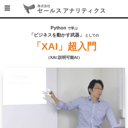
Python
で学ぶ
「ビジネスを動かす武器」
としての
「XAI」超入門
（XAI:説明可能AI）