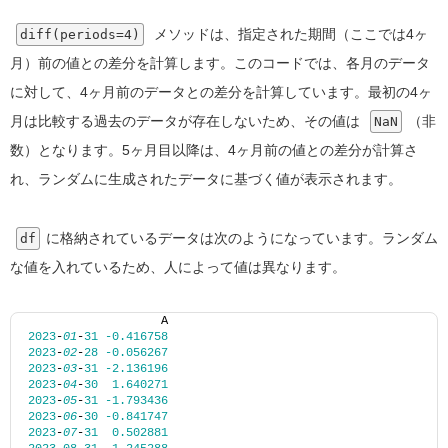
メソッドは、指定された期間（ここでは4ヶ
diff(periods=4)
月）前の値との差分を計算します。このコードでは、各月のデータ
に対して、4ヶ月前のデータとの差分を計算しています。最初の4ヶ
月は比較する過去のデータが存在しないため、その値は
（非
NaN
数）となります。5ヶ月目以降は、4ヶ月前の値との差分が計算さ
れ、ランダムに生成されたデータに基づく値が表示されます。
に格納されているデータは次のようになっています。ランダム
df
な値を入れているため、人によって値は異なります。
                   A
2023
-
01
-
31
-0.416758
2023
-
02
-
28
-0.056267
2023
-
03
-
31
-2.136196
2023
-
04
-
30
1.640271
2023
-
05
-
31
-1.793436
2023
-
06
-
30
-0.841747
2023
-
07
-
31
0.502881