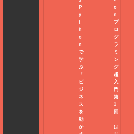
P
o
y
n
t
プ
h
ロ
o
グ
n
ラ
で
ミ
学
ン
ぶ
グ
「
超
ビ
入
ジ
門
ネ
第
ス
1
を
回
動
か
は