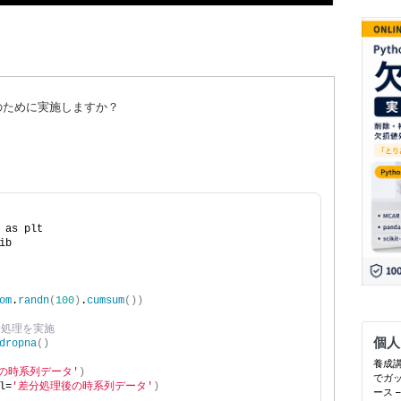
何のために実施しますか？
 as plt
ib
om
.
randn
(
100
)
.
cumsum
())
分処理を実施
dropna
()
の時系列データ'
)
l=
'差分処理後の時系列データ'
)