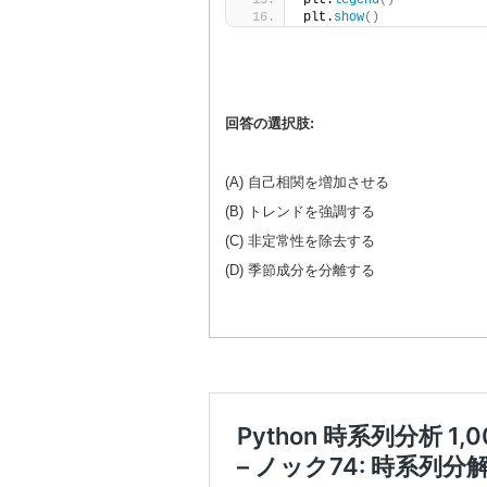
plt.
legend
()
plt.
show
()
回答の選択肢:
(A) 自己相関を増加させる
(B) トレンドを強調する
(C) 非定常性を除去する
(D) 季節成分を分離する