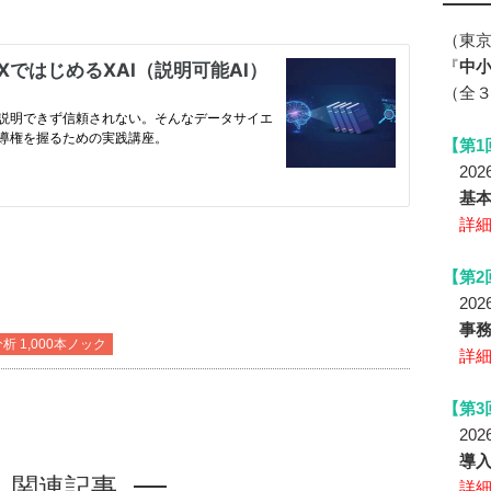
（東
『
中小
（全
【第1
2026
基
詳
【第2
2026
事務
分析 1,000本ノック
詳
【第3
2026
導
関連記事
詳