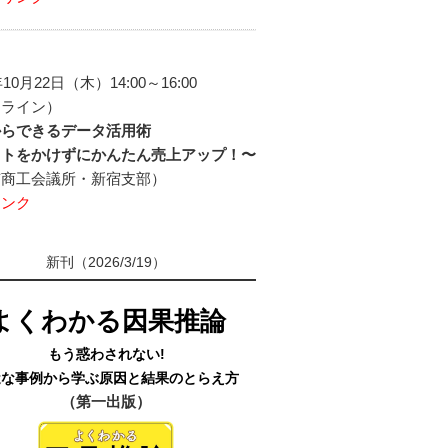
年10月22日（木）14:00～16:00
ンライン）
からできるデータ活用術
ストをかけずにかんたん売上アップ！〜
京商工会議所・新宿支部）
リンク
新刊（2026/3/19）
よくわかる因果推論
もう惑わされない!
近な事例から学ぶ原因と結果のとらえ方
（第一出版）