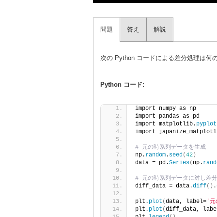
問題
答え
解説
次の Python コードによる差分処理は
Python コード:
import numpy as np
import pandas as pd
import matplotlib.
pyplot
import japanize_matplotl
# 元の時系列データを生成
np.
random
.
seed
(
42
)
data = pd.
Series
(
np.
rand
# 元の時系列データに対し差
diff_data = data.
diff
()
.
plt.
plot
(
data, label=
'元
plt.
plot
(
diff_data, labe