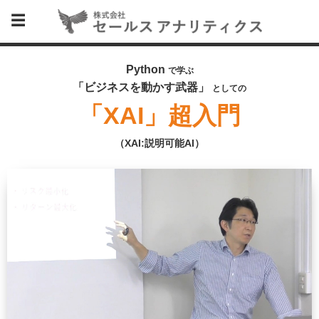
Python
で学ぶ
「ビジネスを動かす武器」
としての
「XAI」超入門
（XAI:説明可能AI）