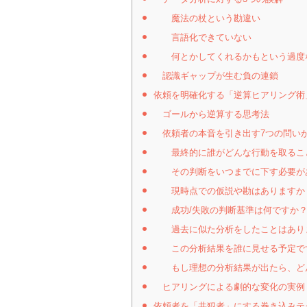
魔法の杖という勘違い
言語化できていない
何とかしてくれるかもという過度
認識ギャップが生む負の連鎖
依頼を明確化する「逆算ヒアリング術
ゴールから逆算する思考法
依頼者の本音を引き出す7つの問い
最終的に誰がどんな行動を取るこ
その判断をいつまでに下す必要が
現時点での仮説や勘はありますか
成功/失敗の判断基準は何ですか
過去に似た分析をしたことはありま
この分析結果を誰に見せる予定で
もし理想の分析結果が出たら、ど
ヒアリングによる劇的な変化の実例
依頼者を「共犯者」にする巻き込みテ