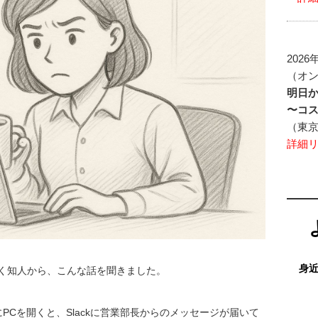
2026
（オ
明日
〜コ
（東
詳細
身
く知人から、こんな話を聞きました。
PCを開くと、Slackに営業部長からのメッセージが届いて