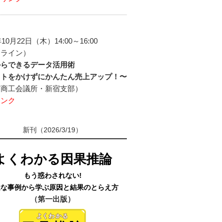
年10月22日（木）14:00～16:00
ンライン）
からできるデータ活用術
ストをかけずにかんたん売上アップ！〜
京商工会議所・新宿支部）
リンク
新刊（2026/3/19）
よくわかる因果推論
もう惑わされない!
近な事例から学ぶ原因と結果のとらえ方
（第一出版）