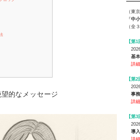
（東
『
中小
（全
法
【第1
2026
基
詳
【第2
2026
絶望的なメッセージ
事務
詳
【第3
2026
導
詳