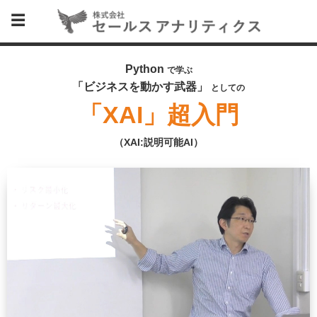
Python
で学ぶ
「ビジネスを動かす武器」
としての
「XAI」超入門
（XAI:説明可能AI）