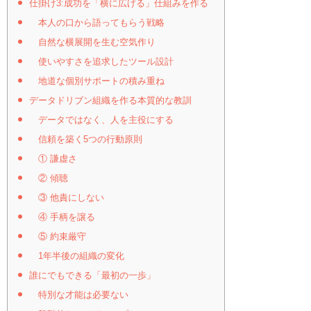
仕掛け3:成功を「横に広げる」仕組みを作る
本人の口から語ってもらう戦略
自然な横展開を生む空気作り
使いやすさを追求したツール設計
地道な個別サポートの積み重ね
データドリブン組織を作る本質的な教訓
データではなく、人を主役にする
信頼を築く5つの行動原則
① 謙虚さ
② 傾聴
③ 他責にしない
④ 手柄を譲る
⑤ 約束厳守
1年半後の組織の変化
誰にでもできる「最初の一歩」
特別な才能は必要ない