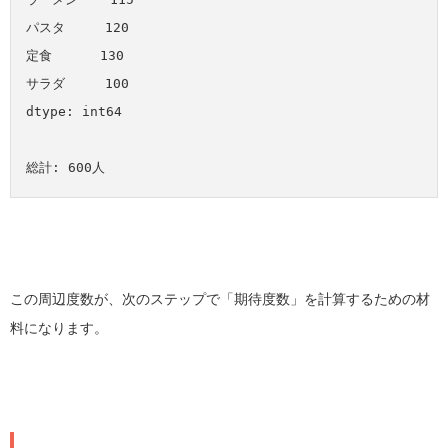
パスタ     120

定食      130

サラダ     100

dtype: int64

この周辺度数が、次のステップで「期待度数」を計算するための材
料になります。