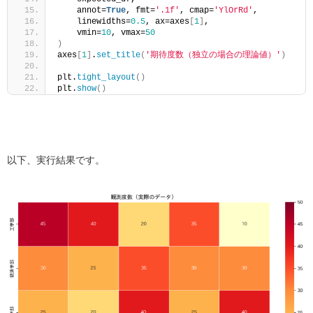
    annot=
True
, fmt=
'.1f'
, cmap=
'YlOrRd'
,
    linewidths=
0.5
, ax=axes
[
1
]
, 
    vmin=
10
, vmax=
50
)
axes
[
1
]
.
set_title
(
'期待度数（独立の場合の理論値）'
)
plt.
tight_layout
()
plt.
show
()
以下、実行結果です。