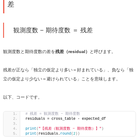
差
観測度数 − 期待度数 ＝ 残差
観測度数と期待度数の差を
残差（residual）
と呼びます。
残差が正なら「独立の仮定より多い＝好まれている」、負なら「独
立の仮定より少ない＝避けられている」ことを意味します。
以下、コードです。
# 残差 = 観測度数 − 期待度数
residuals = cross_table - expected_df
print
(
"【残差（観測度数 − 期待度数）】"
)
print
(
residuals.
round
(
2
))