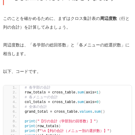
このことを確かめるために、まずはクロス集計表の
周辺度数
（行と
列の合計）を計算してみましょう。
周辺度数は、「各学部の総回答数」と「各メニューの総選択数」に
相当します。
以下、コードです。
# 各学部の合計
row_totals = cross_table.
sum
(
axis=
1
)
# 各メニューの合計
col_totals = cross_table.
sum
(
axis=
0
)
# 全体の合計
grand_total = cross_table.
values
.
sum
()
print
(
"【行の合計（学部別の回答数）】"
)
print
(
row_totals
)
print
(
f
"\n【列の合計（メニュー別の選択数）】"
)