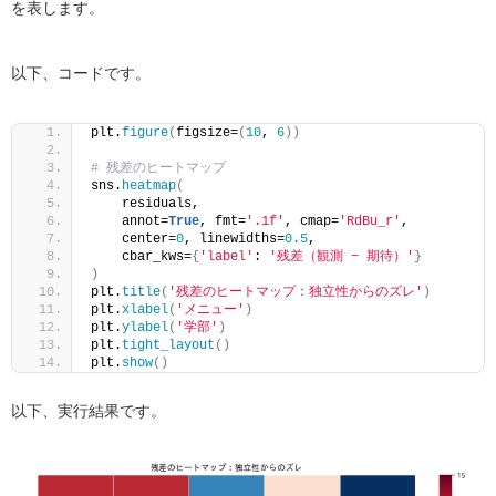
を表します。
以下、コードです。
plt.
figure
(
figsize=
(
10
, 
6
))
# 残差のヒートマップ
sns.
heatmap
(
    residuals, 
    annot=
True
, fmt=
'.1f'
, cmap=
'RdBu_r'
,
    center=
0
, linewidths=
0.5
,
    cbar_kws=
{
'label'
: 
'残差（観測 − 期待）'
}
)
plt.
title
(
'残差のヒートマップ：独立性からのズレ'
)
plt.
xlabel
(
'メニュー'
)
plt.
ylabel
(
'学部'
)
plt.
tight_layout
()
plt.
show
()
以下、実行結果です。