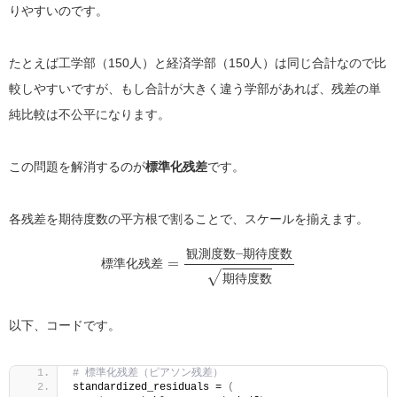
りやすいのです。
たとえば工学部（150人）と経済学部（150人）は同じ合計なので比
較しやすいですが、もし合計が大きく違う学部があれば、残差の単
純比較は不公平になります。
この問題を解消するのが
標準化残差
です。
各残差を期待度数の平方根で割ることで、スケールを揃えます。
標準化残差
=
観測度数
–
期待度数
期待度数
観
測
度
数
期
待
度
数
標
準
化
残
差
期
待
度
数
以下、コードです。
# 標準化残差（ピアソン残差）
standardized_residuals = 
(