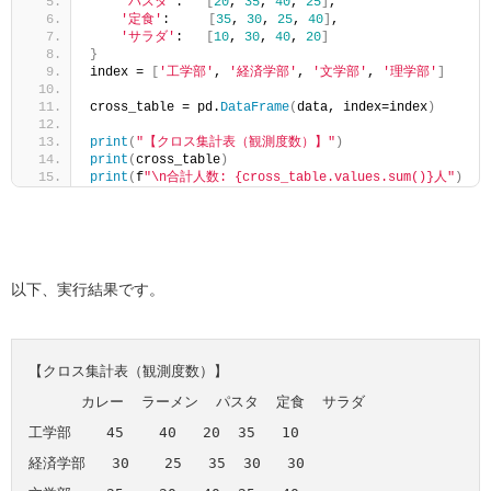
'パスタ'
:   
[
20
, 
35
, 
40
, 
25
]
,
'定食'
:     
[
35
, 
30
, 
25
, 
40
]
,
'サラダ'
:   
[
10
, 
30
, 
40
, 
20
]
}
index = 
[
'工学部'
, 
'経済学部'
, 
'文学部'
, 
'理学部'
]
cross_table = pd.
DataFrame
(
data, index=index
)
print
(
"【クロス集計表（観測度数）】"
)
print
(
cross_table
)
print
(
f
"\n合計人数: {cross_table.values.sum()}人"
)
以下、実行結果です。
【クロス集計表（観測度数）】

      カレー  ラーメン  パスタ  定食  サラダ

工学部    45    40   20  35   10

経済学部   30    25   35  30   30
