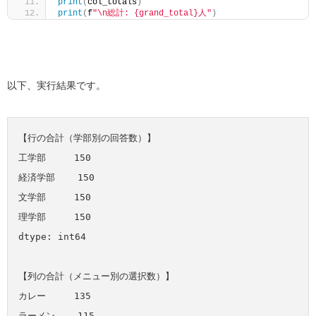
print
(
col_totals
)
print
(
f
"\n総計: {grand_total}人"
)
以下、実行結果です。
【行の合計（学部別の回答数）】

工学部     150

経済学部    150

文学部     150

理学部     150

dtype: int64

【列の合計（メニュー別の選択数）】

カレー     135

ラーメン    115
