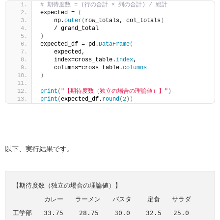
# 期待度数 = (行の合計 × 列の合計) / 総計
expected = 
(
    np.
outer
(
row_totals, col_totals
)
    / grand_total
)
expected_df = pd.
DataFrame
(
    expected,
    index=cross_table.
index
,
    columns=cross_table.
columns
)
print
(
"【期待度数（独立の場合の理論値）】"
)
print
(
expected_df.
round
(
2
))
以下、実行結果です。
【期待度数（独立の場合の理論値）】

        カレー   ラーメン   パスタ    定食   サラダ

工学部   33.75    28.75    30.0    32.5   25.0
