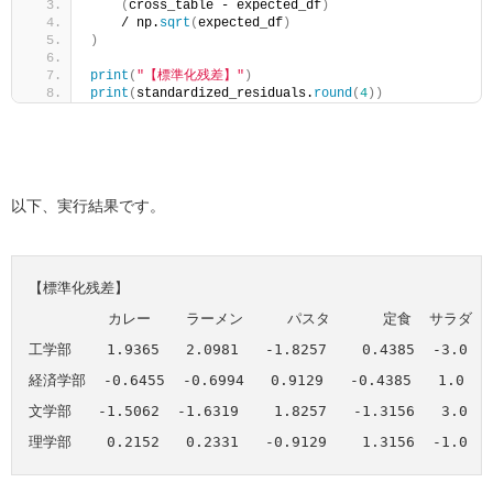
(
cross_table - expected_df
)
    / np.
sqrt
(
expected_df
)
)
print
(
"【標準化残差】"
)
print
(
standardized_residuals.
round
(
4
))
以下、実行結果です。
【標準化残差】

         カレー    ラーメン     パスタ      定食  サラダ

工学部    1.9365   2.0981   -1.8257    0.4385  -3.0

経済学部  -0.6455  -0.6994   0.9129   -0.4385   1.0

文学部   -1.5062  -1.6319    1.8257   -1.3156   3.0
