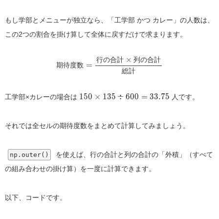
もし学部とメニューが独立なら、「工学部 かつ カレー」の人数は、
この2つの割合を掛け算して全体に戻すだけで求まります。
期待度数
=
行の合計
×
列の合計
総計
行
の
合
計
列
の
合
計
期
待
度
数
総
計
150 \times 135 \div 600 = 33.75
1
5
0
×
1
3
5
÷
6
0
0
=
3
3
.
7
5
工学部×カレーの場合は
人です。
それでは全セルの期待度数をまとめて計算してみましょう。
を使えば、行の合計と列の合計の「外積」（すべて
np.outer()
の組み合わせの掛け算）を一度に計算できます。
以下、コードです。