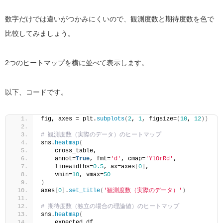
数字だけでは違いがつかみにくいので、観測度数と期待度数を色で
比較してみましょう。
2つのヒートマップを横に並べて表示します。
以下、コードです。
fig, axes = plt.
subplots
(
2
, 
1
, figsize=
(
10
, 
12
))
# 観測度数（実際のデータ）のヒートマップ
sns.
heatmap
(
    cross_table, 
    annot=
True
, fmt=
'd'
, cmap=
'YlOrRd'
,
    linewidths=
0.5
, ax=axes
[
0
]
, 
    vmin=
10
, vmax=
50
)
axes
[
0
]
.
set_title
(
'観測度数（実際のデータ）'
)
# 期待度数（独立の場合の理論値）のヒートマップ
sns.
heatmap
(
    expected_df, 