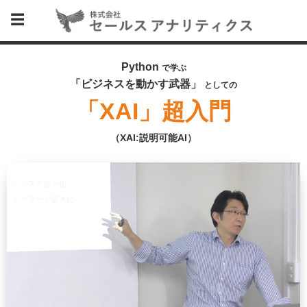
Python
で学ぶ
「ビジネスを動かす武器」
としての
「XAI」超入門
（XAI:説明可能AI）